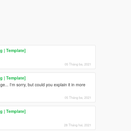
g | Template]
05 Tháng ba, 2021
g | Template]
e... I'm sorry, but could you explain it in more
05 Tháng ba, 2021
g | Template]
28 Tháng hai, 2021