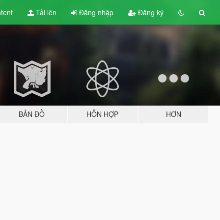
tent
Tải lên
Đăng nhập
Đăng ký
BẢN ĐỒ
HỖN HỢP
HƠN