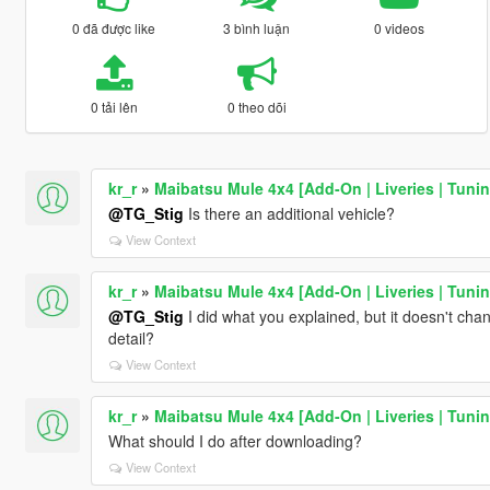
0 đã được like
3 bình luận
0 videos
0 tải lên
0 theo dõi
kr_r
»
Maibatsu Mule 4x4 [Add-On | Liveries | Tunin
@TG_Stig
Is there an additional vehicle?
View Context
kr_r
»
Maibatsu Mule 4x4 [Add-On | Liveries | Tunin
@TG_Stig
I did what you explained, but it doesn't chang
detail?
View Context
kr_r
»
Maibatsu Mule 4x4 [Add-On | Liveries | Tunin
What should I do after downloading?
View Context