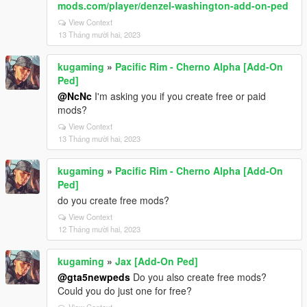
mods.com/player/denzel-washington-add-on-ped
View Context
13 Tháng mười hai, 2023
kugaming
»
Pacific Rim - Cherno Alpha [Add-On
Ped]
@NcNc
I'm asking you if you create free or paid
mods?
View Context
13 Tháng mười hai, 2023
kugaming
»
Pacific Rim - Cherno Alpha [Add-On
Ped]
do you create free mods?
View Context
12 Tháng mười hai, 2023
kugaming
»
Jax [Add-On Ped]
@gta5newpeds
Do you also create free mods?
Could you do just one for free?