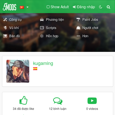
Show Adult
Đăng nhập
Công cụ
Phương tiện
Paint Jobs
Vũ khí
Scripts
Người chơi
Bản đồ
Hỗn hợp
Hơn
kugaming
34 đã được like
12 bình luận
0 videos