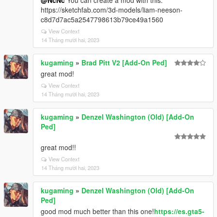
@NcNc
You can create a mod with this:
https://sketchfab.com/3d-models/liam-neeson-
c8d7d7ac5a2547798613b79ce49a1560
View Context
14 Tháng mười hai, 2023
kugaming
»
Brad Pitt V2 [Add-On Ped]
great mod!
View Context
14 Tháng mười hai, 2023
kugaming
»
Denzel Washington (Old) [Add-On
Ped]
great mod!!
View Context
14 Tháng mười hai, 2023
kugaming
»
Denzel Washington (Old) [Add-On
Ped]
good mod much better than this one!
https://es.gta5-