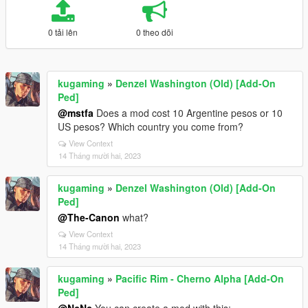
0 tải lên
0 theo dõi
kugaming
»
Denzel Washington (Old) [Add-On
Ped]
@mstfa
Does a mod cost 10 Argentine pesos or 10
US pesos? Which country you come from?
View Context
14 Tháng mười hai, 2023
kugaming
»
Denzel Washington (Old) [Add-On
Ped]
@The-Canon
what?
View Context
14 Tháng mười hai, 2023
kugaming
»
Pacific Rim - Cherno Alpha [Add-On
Ped]