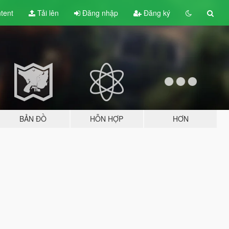
tent
Tải lên
Đăng nhập
Đăng ký
BẢN ĐỒ
HỖN HỢP
HƠN