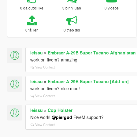
0 đã được like
3 bình luận
0 videos
0 tải lên
0 theo dõi
leissu
»
Embraer A-29B Super Tucano Afghanistan
work on fivem? amazing!
View Context
leissu
»
Embraer A-29B Super Tucano [Add-on]
work on fivem? nice mod!
View Context
leissu
»
Cop Holster
Nice work!
@piergud
FiveM support?
View Context