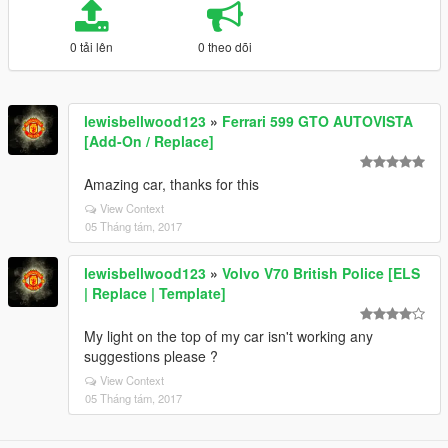
0 tải lên
0 theo dõi
lewisbellwood123
»
Ferrari 599 GTO AUTOVISTA
[Add-On / Replace]
Amazing car, thanks for this
View Context
05 Tháng tám, 2017
lewisbellwood123
»
Volvo V70 British Police [ELS
| Replace | Template]
My light on the top of my car isn't working any
suggestions please ?
View Context
05 Tháng tám, 2017