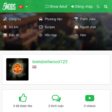
Show Adult
Đăng nhập
Công cụ
Phương tiện
Paint Jobs
Vũ khí
Scripts
Người chơi
Bản đồ
Hỗn hợp
Hơn
lewisbellwood123
0 đã được like
2 bình luận
0 videos