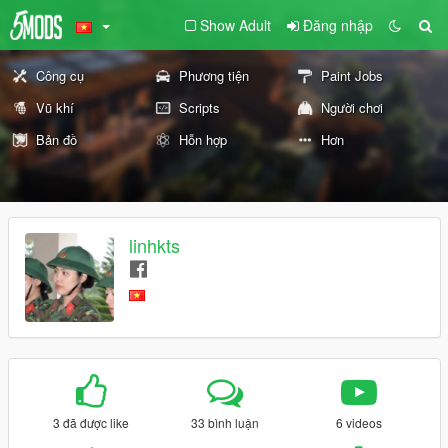
Show Adult
Đăng nhập
Công cụ
Phương tiện
Paint Jobs
Vũ khí
Scripts
Người chơi
Bản đồ
Hỗn hợp
Hơn
linhkts
3 đã được like
33 bình luận
6 videos