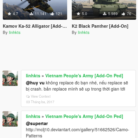
4.7
11.141
121
5.0
5.989
76
Kamov Ka-52 Alligator [Add-On]
K2 Black Panther [Add-On]
By
linhkts
By
linhkts
linhkts
»
Vietnam People's Army [Add-On Ped]
@huy vu
không replace đc bạn nhé, nếu replace sẽ
bị crash. bản replace mình sẽ up trong thời gian tới
View Context
03 Tháng ba, 2017
linhkts
»
Vietnam People's Army [Add-On Ped]
@supertar
http://mclj10.deviantart.com/gallery/51662526/Camo-
Patterns