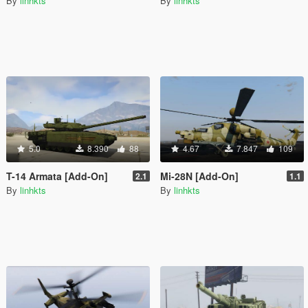
By
linhkts
By
linhkts
5.0
8.390
88
4.67
7.847
109
T-14 Armata [Add-On]
Mi-28N [Add-On]
2.1
1.1
By
linhkts
By
linhkts