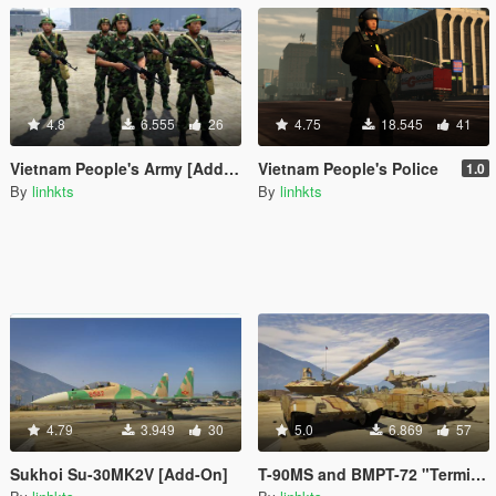
4.8
6.555
26
4.75
18.545
41
Vietnam People's Army [Add-On Ped]
Vietnam People's Police
1.0
By
linhkts
By
linhkts
4.79
3.949
30
5.0
6.869
57
Sukhoi Su-30MK2V [Add-On]
T-90MS and BMPT-72 "Terminator 2" [Add-On]