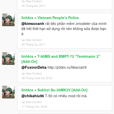
View Context
20 Tháng hai, 2017
linhkts
»
Vietnam People's Police
@kimsooanh
rất tiếc phần mềm zmodeler của mình
đã hết thời hạn sử dụng rồi nên không sửa được bạn
à
View Context
20 Tháng hai, 2017
linhkts
»
T-90MS and BMPT-72 "Terminator 2"
[Add-On]
@FoxtrotDelta
http://p3dm.ru/files/cat/9
View Context
28 Tháng mười hai, 2016
linhkts
»
Sukhoi Su-30MK2V [Add-On]
@chikahiu96
T-50 có nhiều mod rồi mà.
View Context
11 Tháng chín, 2016