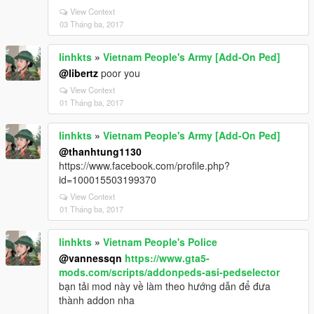
View Context
03 Tháng ba, 2017
linhkts
»
Vietnam People's Army [Add-On Ped]
@libertz
poor you
View Context
01 Tháng ba, 2017
linhkts
»
Vietnam People's Army [Add-On Ped]
@thanhtung1130
https://www.facebook.com/profile.php?
id=100015503199370
View Context
01 Tháng ba, 2017
linhkts
»
Vietnam People's Police
@vannessqn
https://www.gta5-
mods.com/scripts/addonpeds-asi-pedselector
bạn tải mod này về làm theo hướng dẫn để đưa
thành addon nha