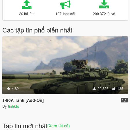
20 tải lên
127 theo dõi
200.372 tải về
Các tập tin phổ biến nhất
4.82
29.326
135
T-90A Tank [Add-On]
1.1
By
linhkts
Tập tin mới nhất
(Xem tất cả)