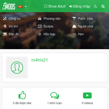
Show Adult
Đăng nhập
Công cụ
Phương tiện
Paint Jobs
Vũ khí
Scripts
Người chơi
Bản đồ
Hỗn hợp
Hơn
m4trix21
0 đã được like
1 bình luận
0 videos