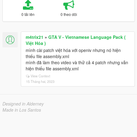
0 tải lên
0 theo dõi
m4trix21
»
GTA V - Vietnamese Language Pack (
Việt Hóa )
mình cài patch việt hóa với openiv nhưng nó hiện
thiếu file assembly.xml
mình đã làm theo video và thử cả 4 patch nhưng vẫn
hiện thiếu file assembly.xml
View Context
15 Tháng hai, 2023
Designed in Alderney
Made in Los Santos