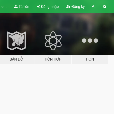
tent
Tải lên
Đăng nhập
Đăng ký
BẢN ĐỒ
HỖN HỢP
HƠN