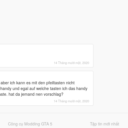
14 Tháng mười một, 2020
aber ich kann es mit den pfeiltasten nicht
as handy und egal auf welche tasten ich das handy
aste. hat da jemand nen vorschlag?
14 Tháng mười một, 2020
Công cụ Modding GTA 5
Tập tin mới nhất