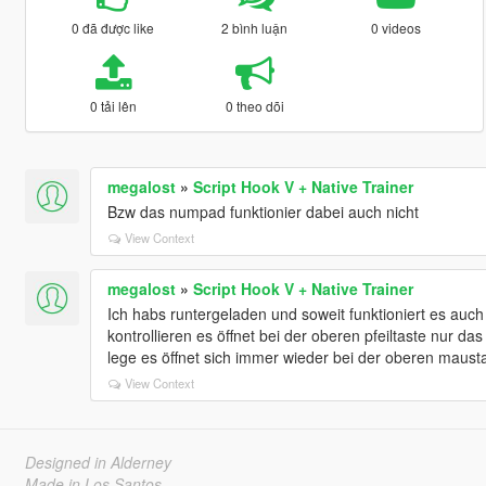
0 đã được like
2 bình luận
0 videos
0 tải lên
0 theo dõi
megalost
»
Script Hook V + Native Trainer
Bzw das numpad funktionier dabei auch nicht
View Context
megalost
»
Script Hook V + Native Trainer
Ich habs runtergeladen und soweit funktioniert es auch 
kontrollieren es öffnet bei der oberen pfeiltaste nur d
lege es öffnet sich immer wieder bei der oberen maust
View Context
Designed in Alderney
Made in Los Santos