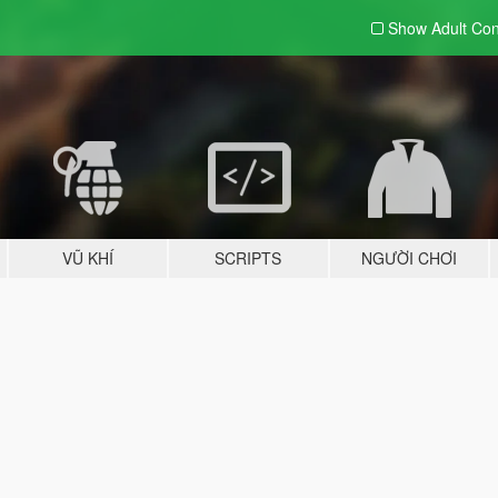
Show Adult
Con
VŨ KHÍ
SCRIPTS
NGƯỜI CHƠI