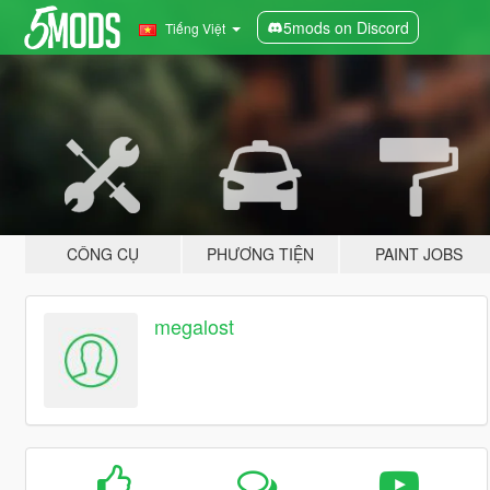
5mods on Discord
Tiếng Việt
CÔNG CỤ
PHƯƠNG TIỆN
PAINT JOBS
megalost