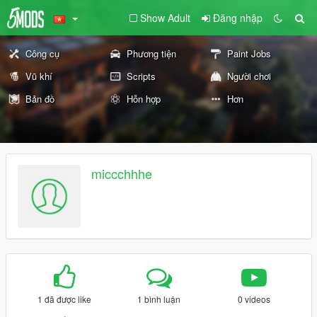
Show Adult
Đăng nhập
Công cụ
Phương tiện
Paint Jobs
Vũ khí
Scripts
Người chơi
Bản đồ
Hỗn hợp
Hơn
miccchhhe
1 đã được like
1 bình luận
0 videos