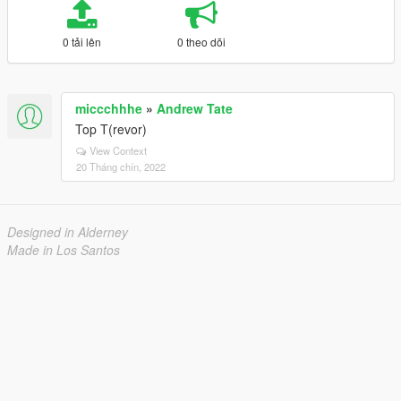
0 tải lên
0 theo dõi
miccchhhe
»
Andrew Tate
Top T(revor)
View Context
20 Tháng chín, 2022
Designed in Alderney
Made in Los Santos