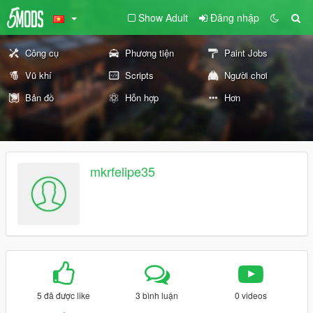
Show Adult
Đăng nhập
Công cụ
Phương tiện
Paint Jobs
Vũ khí
Scripts
Người chơi
Bản đồ
Hỗn hợp
Hơn
mkrfelipe35
5 đã được like
3 bình luận
0 videos