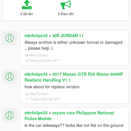
0 tải lên
0 theo dõi
mkrfelipe35
»
AIR JORDAN 11
Always archive is either unknown format or damaged
,, please help :(
View Context
16 Tháng mười hai, 2017
mkrfelipe35
»
2017 Nissan GTR R35 Nismo 600HP
Realistic Handling V1.1
how about for replace version
View Context
11 Tháng mười một, 2017
mkrfelipe35
»
toyota vios Philippine National
Police Mobile
is the car sideways?? looks like not flat on the ground