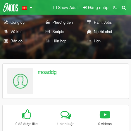
Show Adult
Đăng nhập
Công cụ
Phương tiện
Paint Jobs
Vũ khí
Scripts
Người chơi
Bản đồ
Hỗn hợp
Hơn
moaddg
0 đã được like
1 bình luận
0 videos