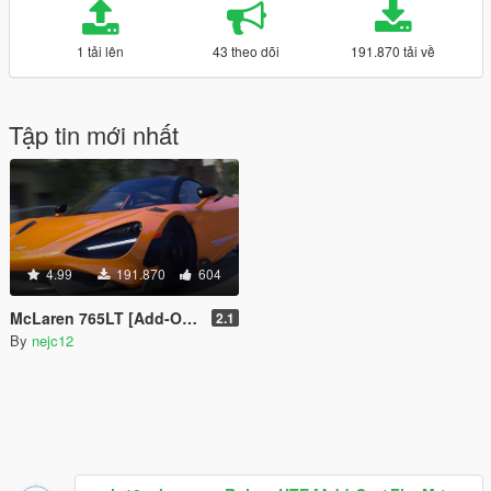
1 tải lên
43 theo dõi
191.870 tải về
Tập tin mới nhất
4.99
191.870
604
McLaren 765LT [Add-On | FiveM | OIV | Tuning | Template]
2.1
By
nejc12