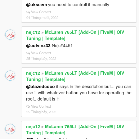
@okseem
you need to controll it manually
View Context
04 Tháng mười, 2022
nejc12
»
McLaren 765LT [Add-On | FiveM | OIV |
Tuning | Template]
@colvinz33
Nejc#4451
View Context
25 Tháng bảy, 2022
nejc12
»
McLaren 765LT [Add-On | FiveM | OIV |
Tuning | Template]
@blazedcoco
it says in the description but... you can
use it with whatever button you have for operating the
roof.. default is H
View Context
25 Tháng bảy, 2022
nejc12
»
McLaren 765LT [Add-On | FiveM | OIV |
Tuning | Template]