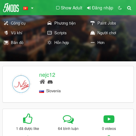
Show Adult
Đăng nhập
Công cụ
Phương tiện
Paint Jobs
Vũ khí
Scripts
Người chơi
Bản đồ
Hỗn hợp
Hơn
nejc12
Slovenia
1 đã được like
64 bình luận
0 videos