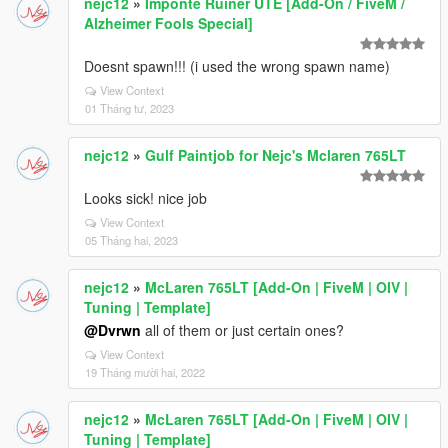
nejc12
»
Imponte Ruiner UTE [Add-On / FiveM /
Alzheimer Fools Special]
Doesnt spawn!!! (i used the wrong spawn name)
View Context
01 Tháng tư, 2023
nejc12
»
Gulf Paintjob for Nejc's Mclaren 765LT
Looks sick! nice job
View Context
05 Tháng hai, 2023
nejc12
»
McLaren 765LT [Add-On | FiveM | OIV |
Tuning | Template]
@Dvrwn
all of them or just certain ones?
View Context
19 Tháng mười hai, 2022
nejc12
»
McLaren 765LT [Add-On | FiveM | OIV |
Tuning | Template]