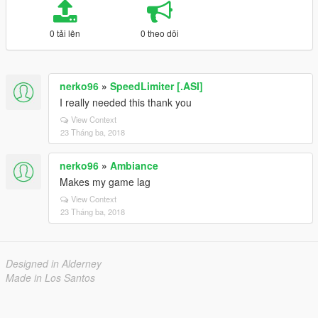
0 tải lên
0 theo dõi
nerko96
»
SpeedLimiter [.ASI]
I really needed this thank you
View Context
23 Tháng ba, 2018
nerko96
»
Ambiance
Makes my game lag
View Context
23 Tháng ba, 2018
Designed in Alderney
Made in Los Santos