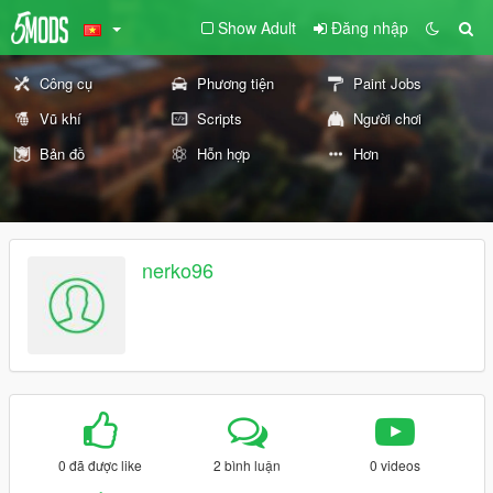
Show Adult
Đăng nhập
Công cụ
Phương tiện
Paint Jobs
Vũ khí
Scripts
Người chơi
Bản đồ
Hỗn hợp
Hơn
nerko96
0 đã được like
2 bình luận
0 videos