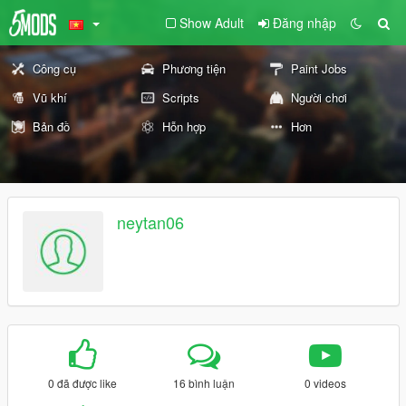
Show Adult
Đăng nhập
Công cụ
Phương tiện
Paint Jobs
Vũ khí
Scripts
Người chơi
Bản đồ
Hỗn hợp
Hơn
neytan06
0 đã được like
16 bình luận
0 videos