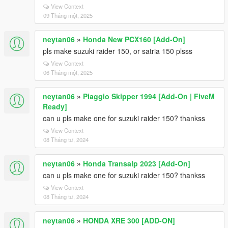
View Context
09 Tháng một, 2025
neytan06
»
Honda New PCX160 [Add-On]
pls make suzuki raider 150, or satria 150 plsss
View Context
06 Tháng một, 2025
neytan06
»
Piaggio Skipper 1994 [Add-On | FiveM
Ready]
can u pls make one for suzuki raider 150? thankss
View Context
08 Tháng tư, 2024
neytan06
»
Honda Transalp 2023 [Add-On]
can u pls make one for suzuki raider 150? thankss
View Context
08 Tháng tư, 2024
neytan06
»
HONDA XRE 300 [ADD-ON]