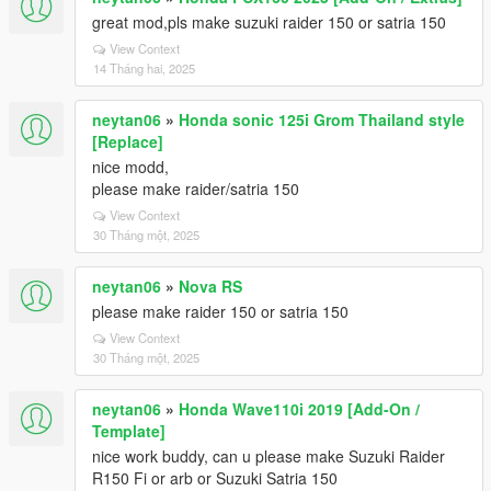
great mod,pls make suzuki raider 150 or satria 150
View Context
14 Tháng hai, 2025
neytan06
»
Honda sonic 125i Grom Thailand style
[Replace]
nice modd,
please make raider/satria 150
View Context
30 Tháng một, 2025
neytan06
»
Nova RS
please make raider 150 or satria 150
View Context
30 Tháng một, 2025
neytan06
»
Honda Wave110i 2019 [Add-On /
Template]
nice work buddy, can u please make Suzuki Raider
R150 Fi or arb or Suzuki Satria 150