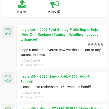
0 tải lên
0 theo dõi
neytan06
»
2023 Ford Shelby F-250 Super Baja
[Add-On | Replace | Tuning | Handling | Legacy |
Enhanced]
hope u make an everest new ver the titanium or any
variant, thanksss
View Context
11 Tháng một, 2026
neytan06
»
2025 Honda X-ADV 750 [Add-On |
Tuning]
please make raider/satria 150 want it o badd!!
View Context
11 Tháng một, 2026
neytan06
»
Honda PCX160 2025 [Add-On / Extras]