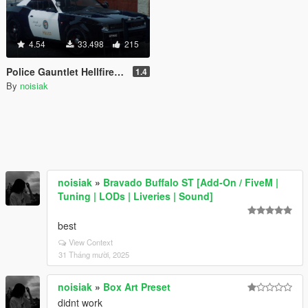
4.54
33.498
215
Police Gauntlet Hellfire [Add-On / FiveM | Unmarked | Extras | Tuning | CallSign System]
1.4
By
noisiak
noisiak
»
Bravado Buffalo ST [Add-On / FiveM |
Tuning | LODs | Liveries | Sound]
best
View Context
31 Tháng mười, 2025
noisiak
»
Box Art Preset
didnt work