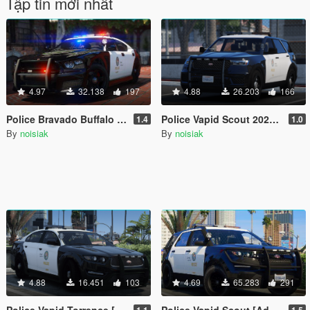
Tập tin mới nhất
4.97
32.138
197
4.88
26.203
166
Police Bravado Buffalo S [Add-On / FiveM | Extras | Tuning | CallSign System]
Police Vapid Scout 2020 [Add-On / FiveM | Extras | CallSign System]
1.4
1.0
By
noisiak
By
noisiak
4.88
16.451
103
4.69
65.283
291
Police Vapid Torrence [Add-On / FiveM | Extras | Tuning | Unmarked]
Police Vapid Scout [Add-On / FiveM | Extras | Tuning | CallSign System | Rotating Spotlights]
1.1
1.5