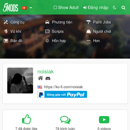
Show Adult
Đăng nhập
Công cụ
Phương tiện
Paint Jobs
Vũ khí
Scripts
Người chơi
Bản đồ
Hỗn hợp
Hơn
noisiak
https://ko-fi.com/noisiak
Đóng góp với
7 đã được like
76 bình luận
0 videos