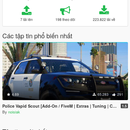
7 tải lên
198 theo dõi
223.822 tải về
Các tập tin phổ biến nhất
4.69
65.283
291
Police Vapid Scout [Add-On / FiveM | Extras | Tuning | CallSign System | Rotating Spotlights]
1.5
By
noisiak