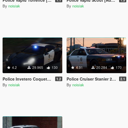
By
noisiak
By
noisiak
4.2
29.965
130
4.91
20.284
170
Police Invetero Coquette [Add-On / FiveM | Extras | Tuning | CallSign System]
Police Cruiser Stanier 2nd Generation [Add-On / FiveM | Liveries | Extras | Tuning | CallSign System | Rotating Spotlights]
1.2
2.1
By
noisiak
By
noisiak