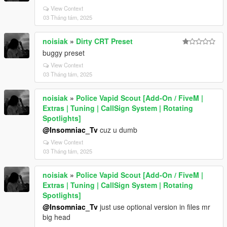
View Context
03 Tháng tám, 2025
noisiak
»
Dirty CRT Preset
buggy preset
View Context
03 Tháng tám, 2025
noisiak
»
Police Vapid Scout [Add-On / FiveM |
Extras | Tuning | CallSign System | Rotating
Spotlights]
@Insomniac_Tv
cuz u dumb
View Context
03 Tháng tám, 2025
noisiak
»
Police Vapid Scout [Add-On / FiveM |
Extras | Tuning | CallSign System | Rotating
Spotlights]
@Insomniac_Tv
just use optional version in files mr
big head