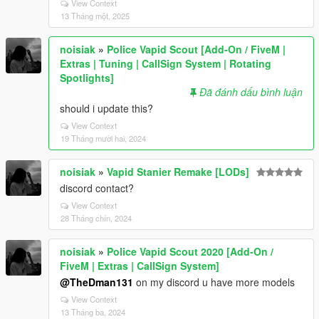
View Context
13 Tháng một, 2025
noisiak
»
Police Vapid Scout [Add-On / FiveM |
Extras | Tuning | CallSign System | Rotating
Spotlights]
Đã đánh dấu bình luận
should i update this?
View Context
19 Tháng mười hai, 2024
noisiak
»
Vapid Stanier Remake [LODs]
discord contact?
View Context
28 Tháng chín, 2024
noisiak
»
Police Vapid Scout 2020 [Add-On /
FiveM | Extras | CallSign System]
@TheDman131
on my discord u have more models
View Context
13 Tháng ba, 2024