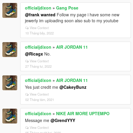
officialjdixon
»
Gang Pose
@frank wanted
Follow my page i have some new
jewerly im uploading soon also sub to my youtube
View Context
10 Tháng bảy, 2022
officialjdixon
»
AIR JORDAN 11
@Ricagx
No.
View Context
27 Tháng tư, 2022
officialjdixon
»
AIR JORDAN 11
Yes just credit me
@CakeyBunz
View Context
02 Tháng tám, 2021
officialjdixon
»
NIKE AIR MORE UPTEMPO
Message me
@GrendYYY
View Context
05 Tháng mười hai, 2020