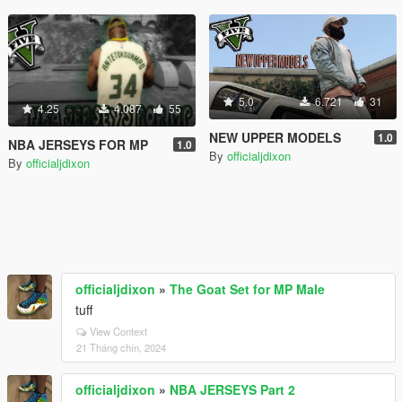
5.0
6.721
31
4.25
4.087
55
NEW UPPER MODELS
1.0
NBA JERSEYS FOR MP
1.0
By
officialjdixon
By
officialjdixon
officialjdixon
»
The Goat Set for MP Male
tuff
View Context
21 Tháng chín, 2024
officialjdixon
»
NBA JERSEYS Part 2