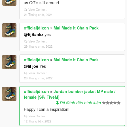
us OG's still around.
View Context
21 Tháng chín, 2024
officialjdixon
»
Mal Made It Chain Pack
@EjBankz
yes
View Context
29 Tháng chín, 2022
officialjdixon
»
Mal Made It Chain Pack
@lil joe
Yes
View Context
28 Tháng chín, 2022
officialjdixon
»
Jordan bomber jacket MP male /
female [SP/ FiveM]
Đã đánh dấu bình luận
Happy I can a inspiration!!
View Context
12 Tháng bảy, 2022