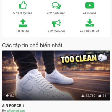
5 đã được like
202 bình luận
44 videos
50 tải lên
272 theo dõi
427.842 tải về
Các tập tin phổ biến nhất
5.0
62.780
34
AIR FORCE 1
By
officialjdixon