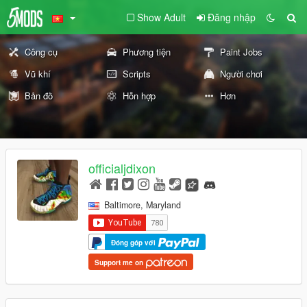
Show Adult
Đăng nhập
Công cụ
Phương tiện
Paint Jobs
Vũ khí
Scripts
Người chơi
Bản đồ
Hỗn hợp
Hơn
officialjdixon
Baltimore, Maryland
Đóng góp với
Support me on