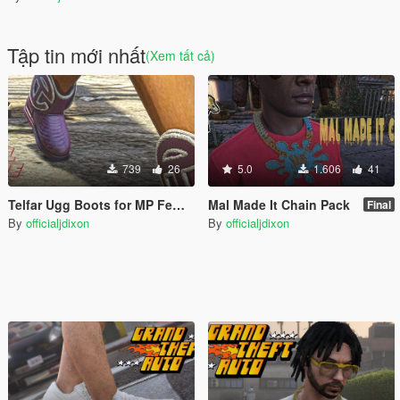
Tập tin mới nhất
(Xem tất cả)
739
26
5.0
1.606
41
Telfar Ugg Boots for MP Female
Mal Made It Chain Pack
Final
By
officialjdixon
By
officialjdixon