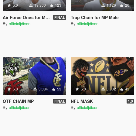
5.0
19.300
123
1.126
20
Air Force Ones for MP Male
Trap Chain for MP Male
FINAL
By
officialjdixon
By
officialjdixon
5.0
3.084
53
5.0
3.802
43
OTF CHAIN MP
NFL MASK
FINAL
1.0
By
officialjdixon
By
officialjdixon