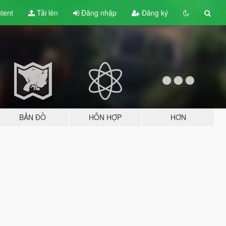
tent
Tải lên
Đăng nhập
Đăng ký
BẢN ĐỒ
HỖN HỢP
HƠN