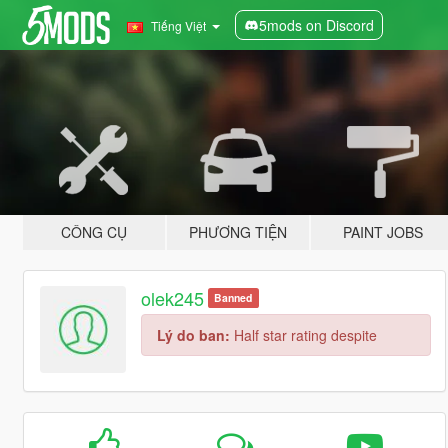
5mods on Discord
Tiếng Việt
CÔNG CỤ
PHƯƠNG TIỆN
PAINT JOBS
olek245
Banned
Lý do ban:
Half star rating despite