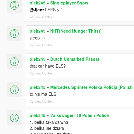
olek245
»
Singleplayer Snow
@Jjent1
YES >:(
View Context
olek245
»
NHT(Need Hunger Thirst)
sleep =)
View Context
olek245
»
Dutch Unmarked Passat
that car have ELS?
View Context
olek245
»
Mercedes Sprinter Polska Policja (Polish 
to nie ma ELS
View Context
olek245
»
Volkswagen T6 Polish Police
1. belka taka dziwna
2. belka nie działa