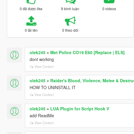
0 đã được like
9 bình luận
0 videos
0 tải lên
0 theo dõi
olek245
»
Met Police CO19 E60 [Replace | ELS]
dont working
View Context
olek245
»
Raider's Blood, Violence, Melee & Dest
HOW TO UNINSTALL IT
View Context
olek245
»
LUA Plugin for Script Hook V
add ReadMe
View Context