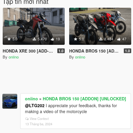
Tập tin mới nhất
5.0
5.470
19
5.0
8.484
47
HONDA XRE 300 [ADD-ON] [UNLOCKED] [TUNING]
HONDA BROS 150 [ADDON] [UNLOCKED]
1.0
1.0
By
oniino
By
oniino
oniino
»
HONDA BROS 150 [ADDON] [UNLOCKED]
@LTG202
I appreciate your feedback, thanks for
making a video of the motorcycle
View Context
13 Tháng ba, 2024