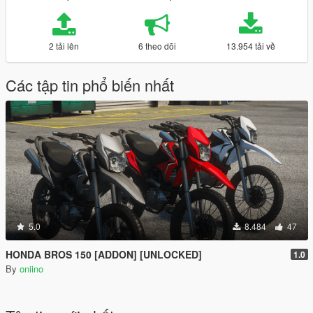
2 tải lên
6 theo dõi
13.954 tải về
Các tập tin phổ biến nhất
5.0
8.484
47
HONDA BROS 150 [ADDON] [UNLOCKED]
1.0
By
oniino