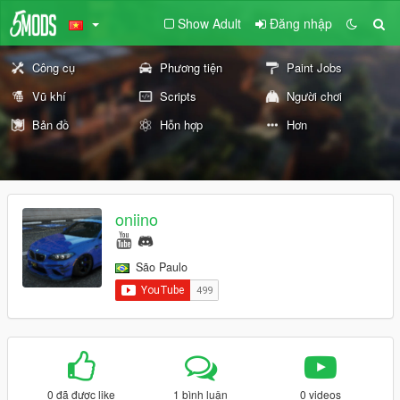
Show Adult
Đăng nhập
Công cụ
Phương tiện
Paint Jobs
Vũ khí
Scripts
Người chơi
Bản đồ
Hỗn hợp
Hơn
oniino
São Paulo
0 đã được like
1 bình luận
0 videos