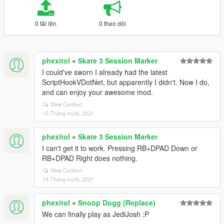
0 tải lên
0 theo dõi
phexitol
»
Skate 3 Session Marker
I could've sworn I already had the latest
ScriptHookVDotNet, but apparently I didn't. Now I do,
and can enjoy your awesome mod.
View Context
15 Tháng mười, 2021
phexitol
»
Skate 3 Session Marker
I can't get it to work. Pressing RB+DPAD Down or
RB+DPAD Right does nothing.
View Context
14 Tháng mười, 2021
phexitol
»
Snoop Dogg (Replace)
We can finally play as JediJosh :P