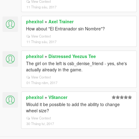
View Context
11 Tháng sáu, 2017
phexitol
»
Axel Trainer
How about "El Entranador sin Nombre"?
View Context
11 Tháng sáu, 2017
phexitol
»
Distressed Yeezus Tee
The girl on the left is csb_denise_friend - yes, she's
actually already in the game.
View Context
01 Tháng năm, 2017
phexitol
»
VStancer
Would it be possible to add the ability to change
wheel size?
View Context
30 Tháng tư, 2017