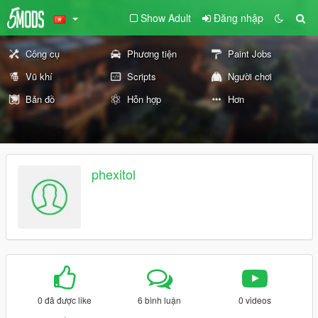
Show Adult
Đăng nhập
Công cụ
Phương tiện
Paint Jobs
Vũ khí
Scripts
Người chơi
Bản đồ
Hỗn hợp
Hơn
phexitol
0 đã được like
6 bình luận
0 videos