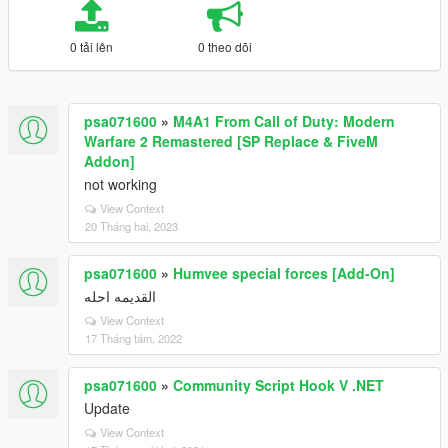
0 tải lên
0 theo dõi
psa071600
»
M4A1 From Call of Duty: Modern
Warfare 2 Remastered [SP Replace & FiveM
Addon]
not working
View Context
20 Tháng hai, 2023
psa071600
»
Humvee special forces [Add-On]
القديمه احله
View Context
17 Tháng tám, 2022
psa071600
»
Community Script Hook V .NET
Update
View Context