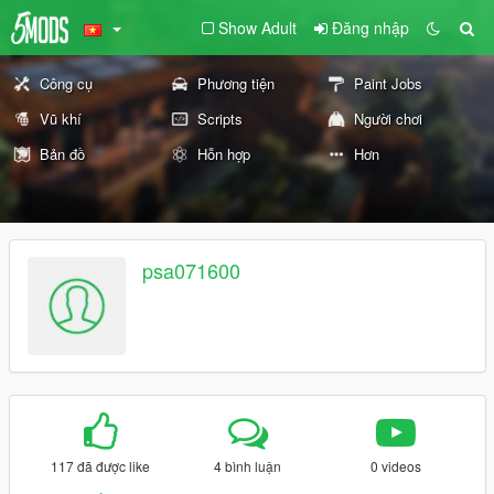
Show Adult
Đăng nhập
Công cụ
Phương tiện
Paint Jobs
Vũ khí
Scripts
Người chơi
Bản đồ
Hỗn hợp
Hơn
psa071600
117 đã được like
4 bình luận
0 videos