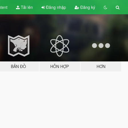
tent
Tải lên
Đăng nhập
Đăng ký
BẢN ĐỒ
HỖN HỢP
HƠN