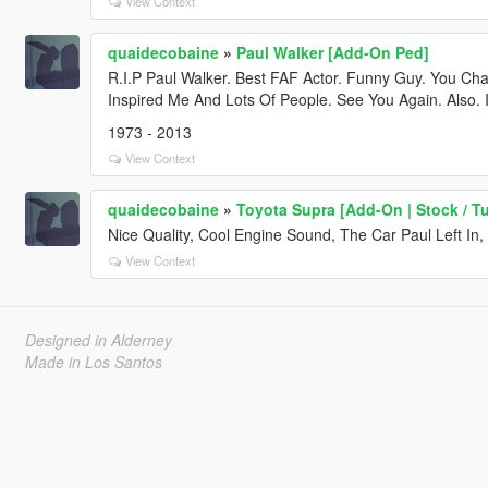
View Context
quaidecobaine
»
Paul Walker [Add-On Ped]
R.I.P Paul Walker. Best FAF Actor. Funny Guy. You C
Inspired Me And Lots Of People. See You Again. Also. 
1973 - 2013
View Context
quaidecobaine
»
Toyota Supra [Add-On | Stock / T
Nice Quality, Cool Engine Sound, The Car Paul Left In
View Context
Designed in Alderney
Made in Los Santos