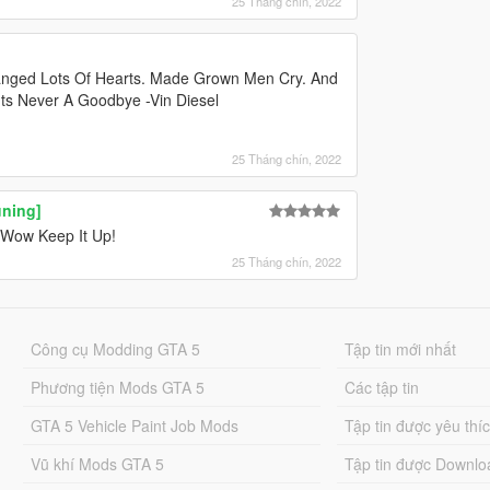
25 Tháng chín, 2022
hanged Lots Of Hearts. Made Grown Men Cry. And
Its Never A Goodbye -Vin Diesel
25 Tháng chín, 2022
uning]
, Wow Keep It Up!
25 Tháng chín, 2022
Công cụ Modding GTA 5
Tập tin mới nhất
Phương tiện Mods GTA 5
Các tập tin
GTA 5 Vehicle Paint Job Mods
Tập tin được yêu thí
Vũ khí Mods GTA 5
Tập tin được Downlo