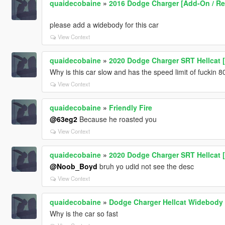
quaidecobaine
»
2016 Dodge Charger [Add-On / Repl
please add a widebody for this car
View Context
quaidecobaine
»
2020 Dodge Charger SRT Hellcat [
Why is this car slow and has the speed limit of fuckin
View Context
quaidecobaine
»
Friendly Fire
@63eg2
Because he roasted you
View Context
quaidecobaine
»
2020 Dodge Charger SRT Hellcat [
@Noob_Boyd
bruh yo udid not see the desc
View Context
quaidecobaine
»
Dodge Charger Hellcat Widebody 
Why is the car so fast