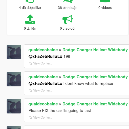
4 đã được like
36 bình luận
0 videos
0 tải lên
0 theo dõi
quaidecobaine
»
Dodge Charger Hellcat Widebody 
@xFaZebRuTaLx
196
View Context
quaidecobaine
»
Dodge Charger Hellcat Widebody 
@xFaZebRuTaLx
i dont know what to replace
View Context
quaidecobaine
»
Dodge Charger Hellcat Widebody 
Please FIX the car its going to fast
View Context