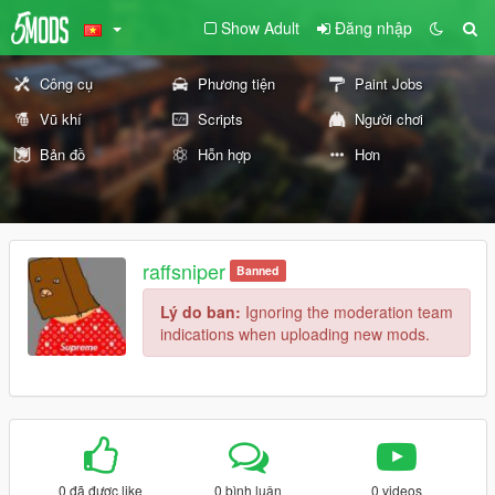
Show Adult
Đăng nhập
Công cụ
Phương tiện
Paint Jobs
Vũ khí
Scripts
Người chơi
Bản đồ
Hỗn hợp
Hơn
raffsniper
Banned
Lý do ban:
Ignoring the moderation team
indications when uploading new mods.
0 đã được like
0 bình luận
0 videos