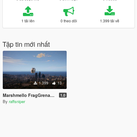
1 tải lên
0 theo dõi
1.399 tải về
Tập tin mới nhất
1.399
13
Marshmello FragGrenade [Replace]
1.0
By
raffsniper