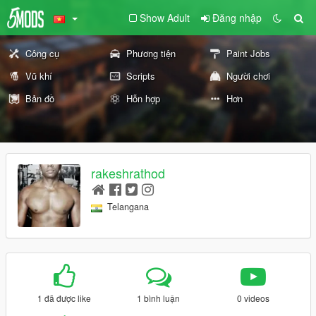
Show Adult
Đăng nhập
Công cụ
Phương tiện
Paint Jobs
Vũ khí
Scripts
Người chơi
Bản đồ
Hỗn hợp
Hơn
rakeshrathod
Telangana
1 đã được like
1 bình luận
0 videos