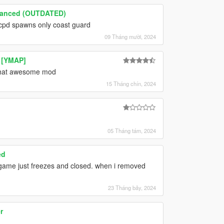
hanced (OUTDATED)
 lcpd spawns only coast guard
09 Tháng mười, 2024
 [YMAP]
n that awesome mod
15 Tháng chín, 2024
05 Tháng tám, 2024
ed
 game just freezes and closed. when i removed
23 Tháng bảy, 2024
r