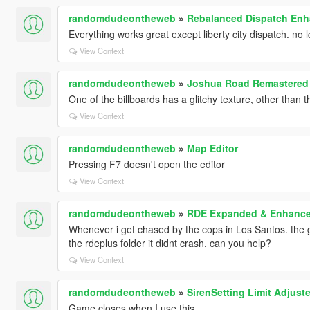
randomdudeontheweb
»
Rebalanced Dispatch En
Everything works great except liberty city dispatch. no
View Context
randomdudeontheweb
»
Joshua Road Remastered
One of the billboards has a glitchy texture, other tha
View Context
randomdudeontheweb
»
Map Editor
Pressing F7 doesn't open the editor
View Context
randomdudeontheweb
»
RDE Expanded & Enhanc
Whenever i get chased by the cops in Los Santos. the
the rdeplus folder it didnt crash. can you help?
View Context
randomdudeontheweb
»
SirenSetting Limit Adjuste
Game closes when I use this