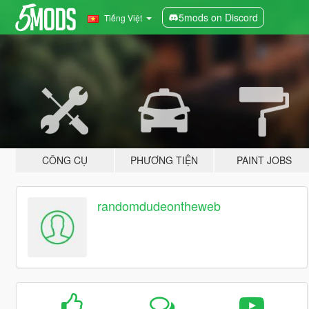
5mods on Discord
Tiếng Việt
CÔNG CỤ
PHƯƠNG TIỆN
PAINT JOBS
randomdudeontheweb