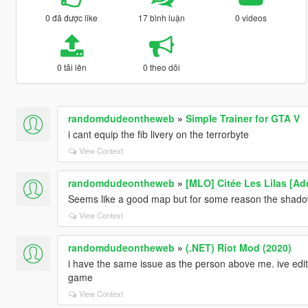
0 đã được like
17 bình luận
0 videos
0 tải lên
0 theo dõi
randomdudeontheweb
»
Simple Trainer for GTA V
i cant equip the fib livery on the terrorbyte
View Context
randomdudeontheweb
»
[MLO] Citée Les Lilas [Ad
Seems like a good map but for some reason the shado
View Context
randomdudeontheweb
»
(.NET) Riot Mod (2020)
i have the same issue as the person above me. ive edite
game
View Context