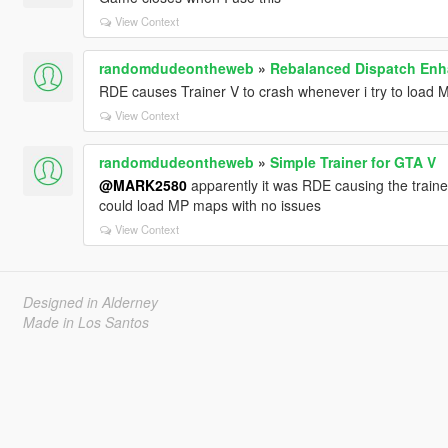
View Context
randomdudeontheweb
»
Rebalanced Dispatch En
RDE causes Trainer V to crash whenever i try to load
View Context
randomdudeontheweb
»
Simple Trainer for GTA V
@MARK2580
apparently it was RDE causing the traine
could load MP maps with no issues
View Context
Designed in Alderney
Made in Los Santos