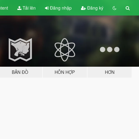
tent
Tải lên
Đăng nhập
Đăng ký
BẢN ĐỒ
HỖN HỢP
HƠN