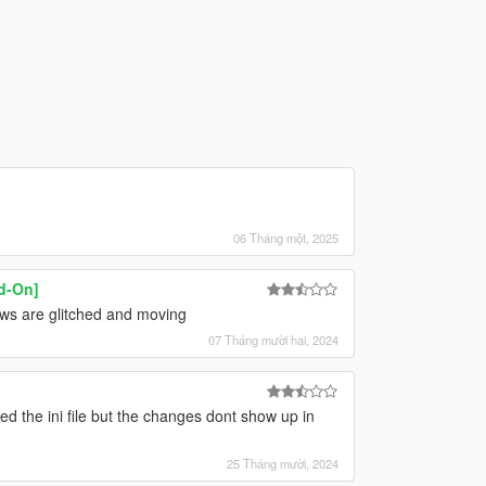
06 Tháng một, 2025
d-On]
ws are glitched and moving
07 Tháng mười hai, 2024
d the ini file but the changes dont show up in
25 Tháng mười, 2024