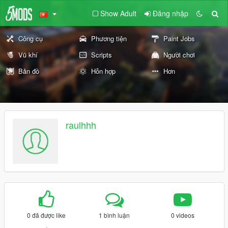
Show Adult
Đăng nhập
Công cụ
Phương tiện
Paint Jobs
Vũ khí
Scripts
Người chơi
Bản đồ
Hỗn hợp
Hơn
raulhhh
0 đã được like
1 bình luận
0 videos