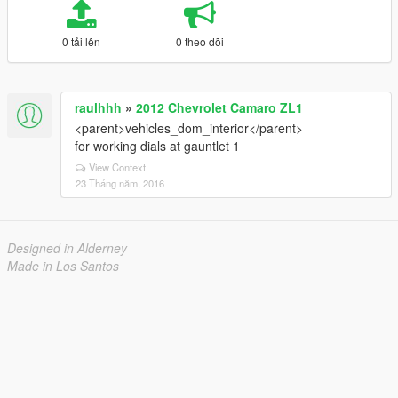
0 tải lên
0 theo dõi
raulhhh
»
2012 Chevrolet Camaro ZL1
<parent>vehicles_dom_interior</parent>
for working dials at gauntlet 1
View Context
23 Tháng năm, 2016
Designed in Alderney
Made in Los Santos