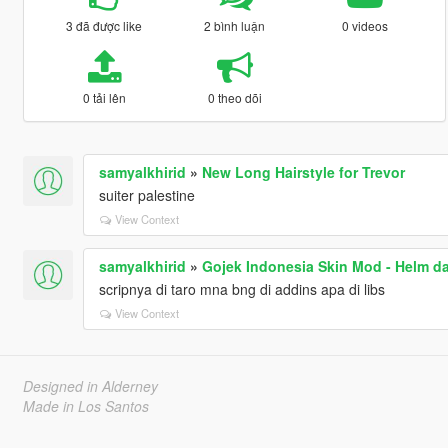
3 đã được like
2 bình luận
0 videos
0 tải lên
0 theo dõi
samyalkhirid
»
New Long Hairstyle for Trevor
suiter palestine
View Context
samyalkhirid
»
Gojek Indonesia Skin Mod - Helm d
scripnya di taro mna bng di addins apa di libs
View Context
Designed in Alderney
Made in Los Santos