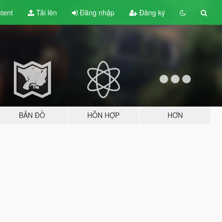
tent
Tải lên
Đăng nhập
Đăng ký
BẢN ĐỒ
HỖN HỢP
HƠN