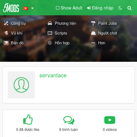
Show Adult
Đăng nhập
Công cụ
Phương tiện
Paint Jobs
Vũ khí
Scripts
Người chơi
Bản đồ
Hỗn hợp
Hơn
servantace
0 đã được like
6 bình luận
0 videos