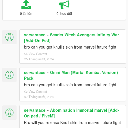
0 tải lên
0 theo dõi
servantace
»
Scarlet Witch Avengers Infinity War
[Add-On Ped]
bro can you get knull's skin from marvel future fight
View Context
25 Tháng mười, 2024
servantace
»
Omni Man (Mortal Kombat Version)
Pack
bro can you get knull's skin from marvel future fight
View Context
07 Tháng mười, 2024
servantace
»
Abomination Immortal marvel [Add-
On ped / FiveM]
Bro will you release Knull skin from marvel future fight