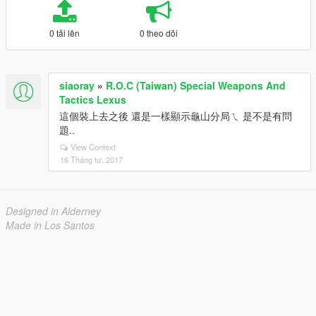
0 tải lên
0 theo dõi
siaoray
»
R.O.C (Taiwan) Special Weapons And
Tactics Lexus
這個裝上去之後 還是一樣顯示龜山分局ㄟ 是不是有問
題..
View Context
16 Tháng tư, 2017
Designed in Alderney
Made in Los Santos