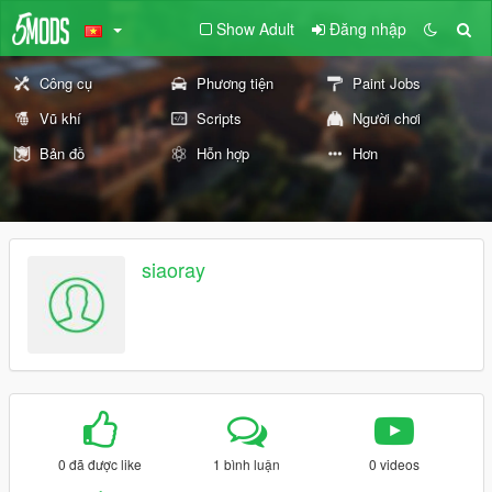
Show Adult
Đăng nhập
Công cụ
Phương tiện
Paint Jobs
Vũ khí
Scripts
Người chơi
Bản đồ
Hỗn hợp
Hơn
siaoray
0 đã được like
1 bình luận
0 videos