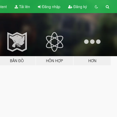
tent
Tải lên
Đăng nhập
Đăng ký
BẢN ĐỒ
HỖN HỢP
HƠN