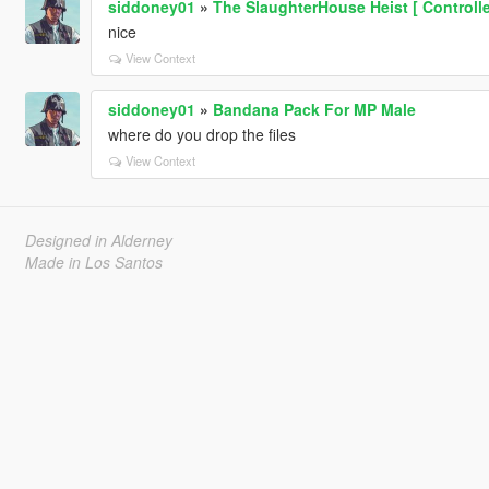
siddoney01
»
The SlaughterHouse Heist [ Controlle
nice
View Context
siddoney01
»
Bandana Pack For MP Male
where do you drop the files
View Context
Designed in Alderney
Made in Los Santos