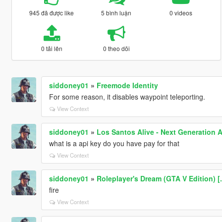
945 đã được like
5 bình luận
0 videos
0 tải lên
0 theo dõi
siddoney01
»
Freemode Identity
For some reason, it disables waypoint teleporting.
View Context
siddoney01
»
Los Santos Alive - Next Generation 
what is a api key do you have pay for that
View Context
siddoney01
»
Roleplayer's Dream (GTA V Edition) [
fire
View Context