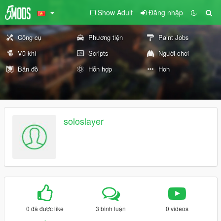
Show Adult
Đăng nhập
Công cụ
Phương tiện
Paint Jobs
Vũ khí
Scripts
Người chơi
Bản đồ
Hỗn hợp
Hơn
soloslayer
0 đã được like
3 bình luận
0 videos