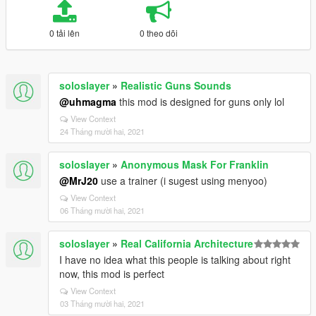
0 tải lên
0 theo dõi
soloslayer
»
Realistic Guns Sounds
@uhmagma
this mod is designed for guns only lol
View Context
24 Tháng mười hai, 2021
soloslayer
»
Anonymous Mask For Franklin
@MrJ20
use a trainer (i sugest using menyoo)
View Context
06 Tháng mười hai, 2021
soloslayer
»
Real California Architecture
I have no idea what this people is talking about right
now, this mod is perfect
View Context
03 Tháng mười hai, 2021