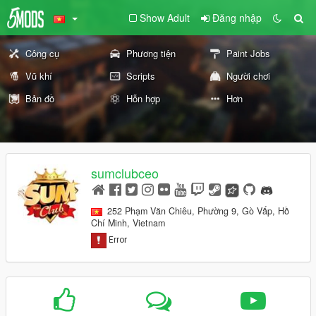
Show Adult
Đăng nhập
Công cụ
Phương tiện
Paint Jobs
Vũ khí
Scripts
Người chơi
Bản đồ
Hỗn hợp
Hơn
sumclubceo
252 Phạm Văn Chiêu, Phường 9, Gò Vấp, Hồ
Chí Minh, Vietnam