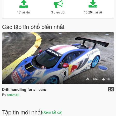
17 tải lên
3 theo dõi
16.294 tải về
Các tập tin phổ biến nhất
3.669
26
Drift handling for all cars
2.0
By
tan2512
Tập tin mới nhất
(Xem tất cả)