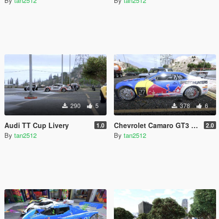
By
tan2512
By
tan2512
290
5
378
6
Audi TT Cup Livery
Chevrolet Camaro GT3 Livery Pack [4K]
1.0
2.0
By
tan2512
By
tan2512