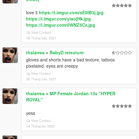
love it
https://i.imgur.com/sE0IB3j.jpg
https://i.imgur.com/yiaojHk.jpg
https://i.imgur.com/0WNZ5Cz.jpg
View Context
08 Tháng bảy, 2021
thaiarrea
»
BabyD retexture
gloves and shorts have a bad texture, tattoos
pixelated. eyes are creepy
View Context
06 Tháng sáu, 2021
thaiarrea
»
MP Female Jordan 13s "HYPER
ROYAL"
yess
View Context
04 Tháng ba, 2020