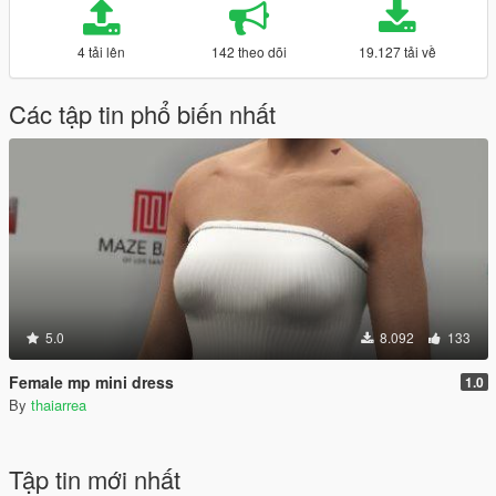
4 tải lên
142 theo dõi
19.127 tải về
Các tập tin phổ biến nhất
5.0
8.092
133
Female mp mini dress
1.0
By
thaiarrea
Tập tin mới nhất