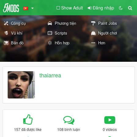
Show Adult
Đăng nhập
Công cụ
Phương tiện
Paint Jobs
Vũ khí
Scripts
Người chơi
Bản đồ
Hỗn hợp
Hơn
thaiarrea
157 đã được like
108 bình luận
0 videos