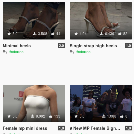
5.0
3.508
44
4.94
6.439
82
Minimal heels
Single strap high heels MP
2.0
1.0
By
thaiarrea
By
thaiarrea
5.0
8.092
133
5.0
1.088
8
Female mp mini dress
9 New MP Female Bigness T-shirts
1.0
1.0