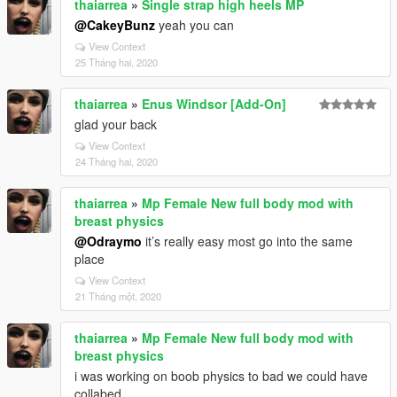
thaiarrea
»
Single strap high heels MP
@CakeyBunz
yeah you can
View Context
25 Tháng hai, 2020
thaiarrea
»
Enus Windsor [Add-On]
glad your back
View Context
24 Tháng hai, 2020
thaiarrea
»
Mp Female New full body mod with
breast physics
@Odraymo
it’s really easy most go into the same
place
View Context
21 Tháng một, 2020
thaiarrea
»
Mp Female New full body mod with
breast physics
i was working on boob physics to bad we could have
collabed