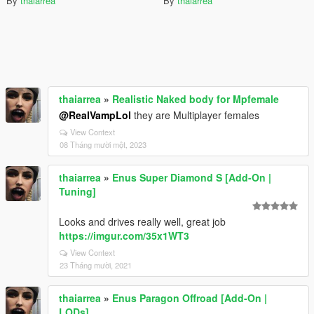
By
thaiarrea
By
thaiarrea
thaiarrea
»
Realistic Naked body for Mpfemale
@RealVampLol
they are Multiplayer females
View Context
08 Tháng mười một, 2023
thaiarrea
»
Enus Super Diamond S [Add-On |
Tuning]
Looks and drives really well, great job
https://imgur.com/35x1WT3
View Context
23 Tháng mười, 2021
thaiarrea
»
Enus Paragon Offroad [Add-On |
LODs]