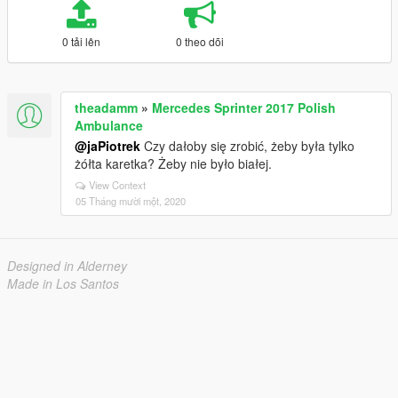
0 tải lên
0 theo dõi
theadamm
»
Mercedes Sprinter 2017 Polish
Ambulance
@jaPiotrek
Czy dałoby się zrobić, żeby była tylko
żółta karetka? Żeby nie było białej.
View Context
05 Tháng mười một, 2020
Designed in Alderney
Made in Los Santos