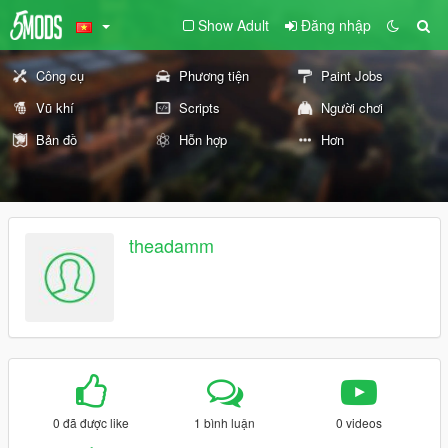
Show Adult
Đăng nhập
Công cụ
Phương tiện
Paint Jobs
Vũ khí
Scripts
Người chơi
Bản đồ
Hỗn hợp
Hơn
theadamm
0 đã được like
1 bình luận
0 videos