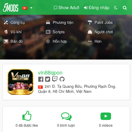
Show Adult
Đăng nhập
Công cụ
Phương tiện
Paint Jobs
Vũ khí
Scripts
Người chơi
Bản đồ
Hỗn hợp
Hơn
vin88qpon
241 Đ. Tạ Quang Bửu, Phường Rạch Ông,
Quận 8, Hồ Chí Minh, Việt Nam
0 đã được like
0 bình luận
0 videos