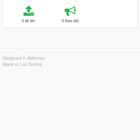
0 tải lên
0 theo dõi
Designed in Alderney
Made in Los Santos