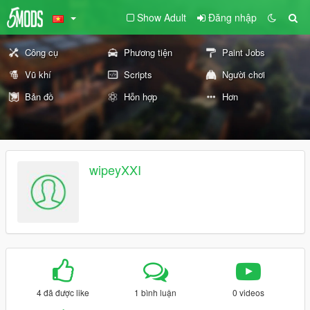
Show Adult
Đăng nhập
Công cụ
Phương tiện
Paint Jobs
Vũ khí
Scripts
Người chơi
Bản đồ
Hỗn hợp
Hơn
wipeyXXI
4 đã được like
1 bình luận
0 videos