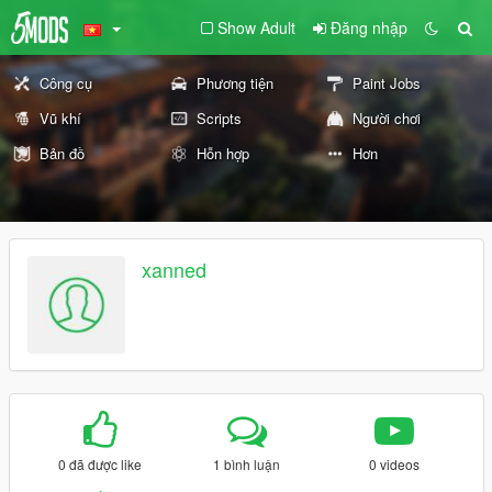
Show Adult
Đăng nhập
Công cụ
Phương tiện
Paint Jobs
Vũ khí
Scripts
Người chơi
Bản đồ
Hỗn hợp
Hơn
xanned
0 đã được like
1 bình luận
0 videos