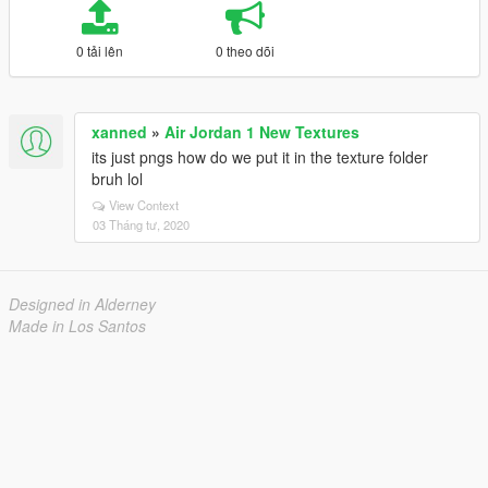
0 tải lên
0 theo dõi
xanned
»
Air Jordan 1 New Textures
its just pngs how do we put it in the texture folder
bruh lol
View Context
03 Tháng tư, 2020
Designed in Alderney
Made in Los Santos