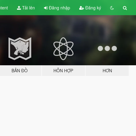
tent
Tải lên
Đăng nhập
Đăng ký
BẢN ĐỒ
HỖN HỢP
HƠN