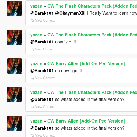
yazan
»
CW The Flash Characters Pack (Addon Ped
@Barak101
@OkaymanXXI
I Really Want to learn 
View Context
yazan
»
CW The Flash Characters Pack (Addon Ped
@Barak101
now i get it
View Context
yazan
»
CW Barry Allen [Add-On Ped Version]
@Barak101
oh now i get it
View Context
yazan
»
CW The Flash Characters Pack (Addon Ped
@Barak101
so whats added in the final version?
View Context
yazan
»
CW Barry Allen [Add-On Ped Version]
@Barak101
so whats added in the final version?
View Context