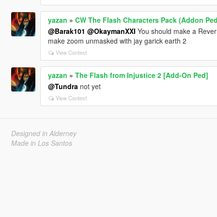
yazan
»
CW The Flash Characters Pack (Addon Ped
@Barak101
@OkaymanXXI
You should make a Rever
make zoom unmasked with jay garick earth 2
View Context
yazan
»
The Flash from Injustice 2 [Add-On Ped]
@Tundra
not yet
View Context
Designed in Alderney
Made in Los Santos