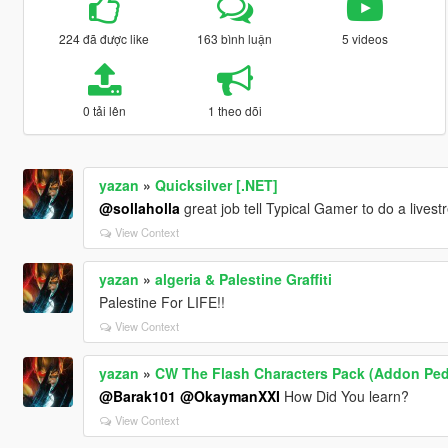
224 đã được like
163 bình luận
5 videos
0 tải lên
1 theo dõi
yazan
»
Quicksilver [.NET]
@sollaholla
great job tell Typical Gamer to do a lives
View Context
yazan
»
algeria & Palestine Graffiti
Palestine For LIFE!!
View Context
yazan
»
CW The Flash Characters Pack (Addon Ped
@Barak101
@OkaymanXXI
How Did You learn?
View Context