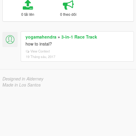
0 tải lên
0 theo dõi
yogamahendra
»
3-in-1 Race Track
how to instal?
View Context
19 Tháng sáu, 2017
Designed in Alderney
Made in Los Santos