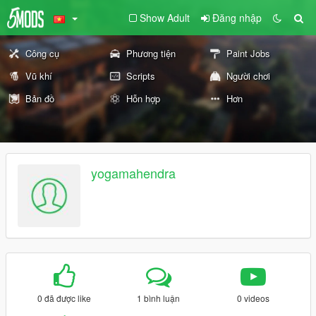
Show Adult
Đăng nhập
Công cụ
Phương tiện
Paint Jobs
Vũ khí
Scripts
Người chơi
Bản đồ
Hỗn hợp
Hơn
yogamahendra
0 đã được like
1 bình luận
0 videos