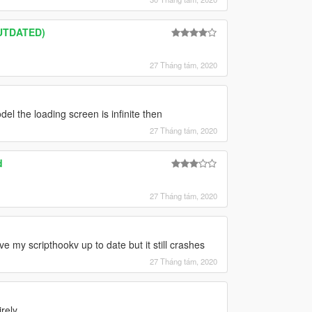
OUTDATED)
27 Tháng tám, 2020
del the loading screen is infinite then
27 Tháng tám, 2020
d
27 Tháng tám, 2020
e my scripthookv up to date but it still crashes
27 Tháng tám, 2020
irely