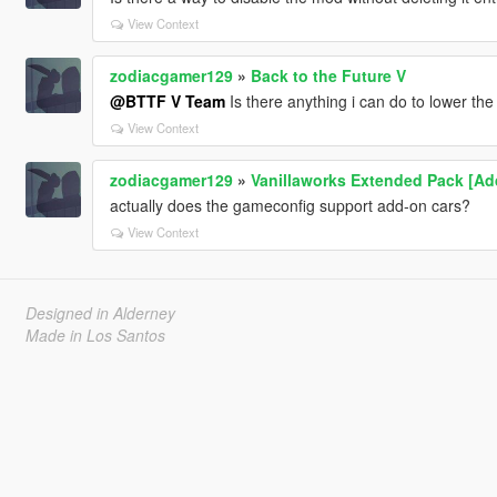
View Context
zodiacgamer129
»
Back to the Future V
@BTTF V Team
Is there anything i can do to lower the
View Context
zodiacgamer129
»
Vanillaworks Extended Pack [Add-
actually does the gameconfig support add-on cars?
View Context
Designed in Alderney
Made in Los Santos