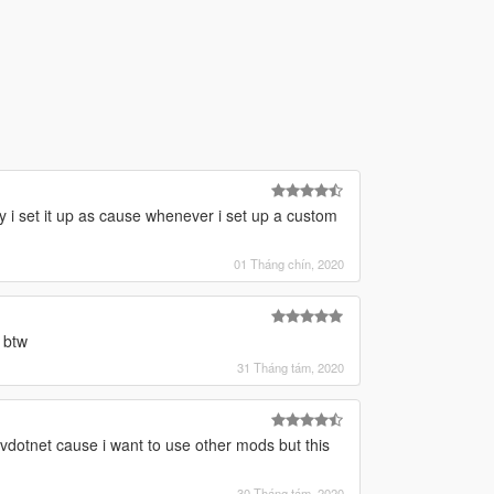
y i set it up as cause whenever i set up a custom
01 Tháng chín, 2020
 btw
31 Tháng tám, 2020
kvdotnet cause i want to use other mods but this
30 Tháng tám, 2020