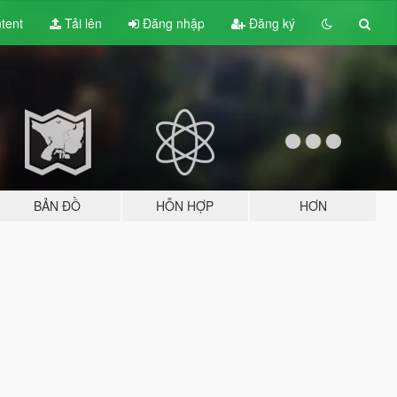
tent
Tải lên
Đăng nhập
Đăng ký
BẢN ĐỒ
HỖN HỢP
HƠN