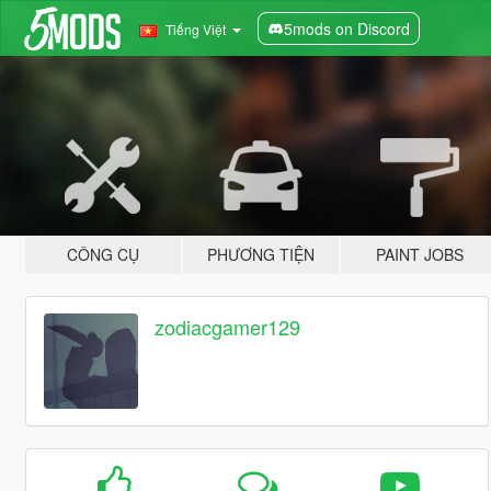
5mods on Discord
Tiếng Việt
CÔNG CỤ
PHƯƠNG TIỆN
PAINT JOBS
zodiacgamer129