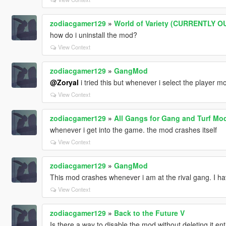
zodiacgamer129
»
World of Variety (CURRENTLY 
how do i uninstall the mod?
View Context
zodiacgamer129
»
GangMod
@Zoryal
i tried this but whenever i select the player mo
View Context
zodiacgamer129
»
All Gangs for Gang and Turf Mo
whenever i get into the game. the mod crashes itself
View Context
zodiacgamer129
»
GangMod
This mod crashes whenever i am at the rival gang. I hav
View Context
zodiacgamer129
»
Back to the Future V
Is there a way to disable the mod without deleting it ent