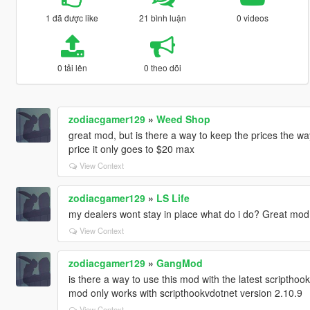
1 đã được like
21 bình luận
0 videos
0 tải lên
0 theo dõi
zodiacgamer129
»
Weed Shop
great mod, but is there a way to keep the prices the wa
price it only goes to $20 max
View Context
zodiacgamer129
»
LS Life
my dealers wont stay in place what do i do? Great mod
View Context
zodiacgamer129
»
GangMod
is there a way to use this mod with the latest scripthoo
mod only works with scripthookvdotnet version 2.10.9
View Context