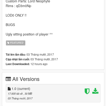
Custom Parts: Lord Neophyte
Rims : qD3m0Np
LOD0 ONLY !!
BUGS
Ugly sitting position of player ^^
FEATURED
03 Tháng mười, 2017
Tải lên lần đầu:
03 Tháng mười, 2017
Cập nhật lần cuối:
12 hours ago
Last Downloaded:
All Versions
1.0
(current)
17.935 tải về
, 30 MB
03 Tháng mười, 2017