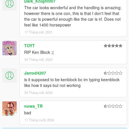
Dark_Knight007
The car looks wonderful and the handling is amazing;
however there is one con, this is that I don't feel that
the car is powerful enough like the car is irl. Does not
feel like 1400 horsepower
17 Tháng một, 2021
TOYT
RIP Ken Block ;(
05 Tháng một, 2023
Jarrod4207
is it supposed to be kenblock bc im typing keenblock
like how it says but not working
25 Tháng một, 2024
nowa_TR
bad
11 Tháng mười, 2024