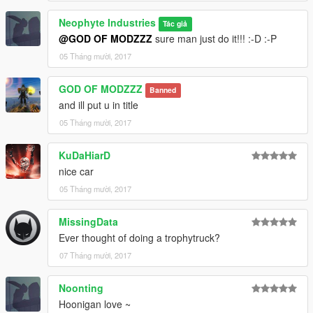
Neophyte Industries
Tác giả
@GOD OF MODZZZ
sure man just do it!!! :-D :-P
05 Tháng mười, 2017
GOD OF MODZZZ
Banned
and ill put u in title
05 Tháng mười, 2017
KuDaHiarD
nice car
05 Tháng mười, 2017
MissingData
Ever thought of doing a trophytruck?
07 Tháng mười, 2017
Noonting
Hoonigan love ~