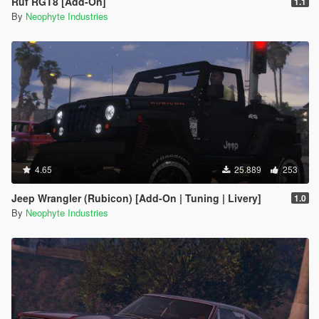
Ruf RGT8 [Add-On]
1.1
By
Neophyte Industries
4.65
25.889
253
Jeep Wrangler (Rubicon) [Add-On | Tuning | Livery]
1.0
By
Neophyte Industries