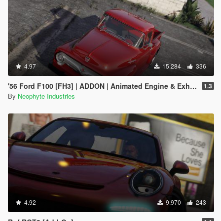
4.97
15.284
336
'56 Ford F100 [FH3] | ADDON | Animated Engine & Exhaust
1.3
By
Neophyte Industries
4.92
9.970
243