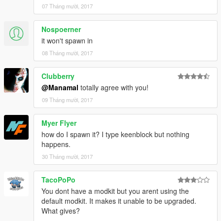
07 Tháng mười, 2017
Nospoerner
it won't spawn in
08 Tháng mười, 2017
Clubberry
@Manamal
totally agree with you!
09 Tháng mười, 2017
Myer Flyer
how do I spawn it? I type keenblock but nothing
happens.
30 Tháng mười, 2017
TacoPoPo
You dont have a modkit but you arent using the
default modkit. It makes it unable to be upgraded.
What gives?