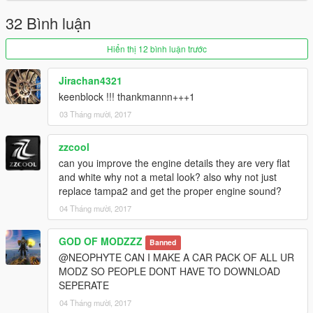
32 Bình luận
Hiển thị 12 bình luận trước
Jirachan4321
keenblock !!! thankmannn+++1
03 Tháng mười, 2017
zzcool
can you improve the engine details they are very flat
and white why not a metal look? also why not just
replace tampa2 and get the proper engine sound?
04 Tháng mười, 2017
GOD OF MODZZZ
Banned
@NEOPHYTE CAN I MAKE A CAR PACK OF ALL UR
MODZ SO PEOPLE DONT HAVE TO DOWNLOAD
SEPERATE
04 Tháng mười, 2017