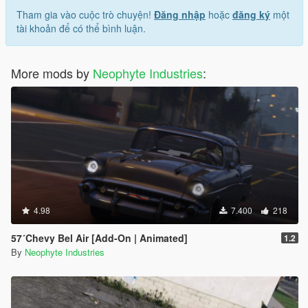
Tham gia vào cuộc trò chuyện!
Đăng nhập
hoặc
đăng ký
một
tài khoản để có thể bình luận.
More mods by
Neophyte Industries
:
4.98
7.400
218
57´Chevy Bel Air [Add-On | Animated]
1.2
By
Neophyte Industries