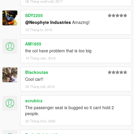
08 Tháng mười một, 2017
SDY2205
@Neophyte Industries
Amazing!
03 Tháng tư, 2018
AM1855
the col have problem that is too big
15 Tháng năm, 2018
Blackoutas
Cool car!!
29 Tháng một, 2019
scrubicz
The passenger seat is bugged so it cant hold 2
people.
20 Tháng chín, 2020