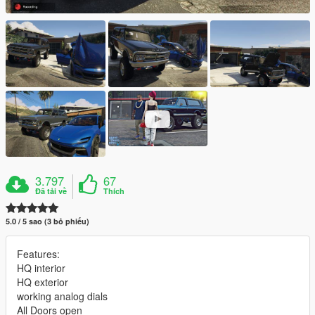
3.797
67
Đã tải về
Thích
5.0 / 5 sao (3 bỏ phiếu)
Features:
HQ interior
HQ exterior
working analog dials
All Doors open