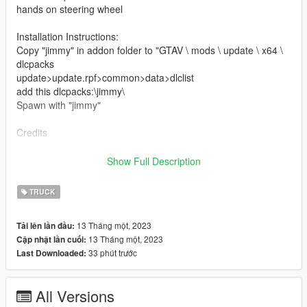
hands on steering wheel
Installation Instructions:
Copy "jimmy" in addon folder to "GTAV \ mods \ update \ x64 \
dlcpacks
update>update.rpf>common>data>dlclist
add this dlcpacks:\jimmy\
Spawn with "jimmy"
Credits
Software : Zmodeler3, blender
Show Full Description
Convert: Ek _Cust0m5
TRUCK
13 Tháng một, 2023
Tải lên lần đầu:
13 Tháng một, 2023
Cập nhật lần cuối:
33 phút trước
Last Downloaded:
All Versions