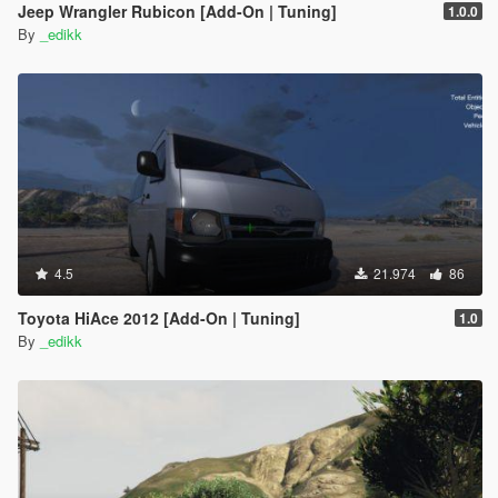
Jeep Wrangler Rubicon [Add-On | Tuning]
1.0.0
By
_edikk
4.5
21.974
86
Toyota HiAce 2012 [Add-On | Tuning]
1.0
By
_edikk