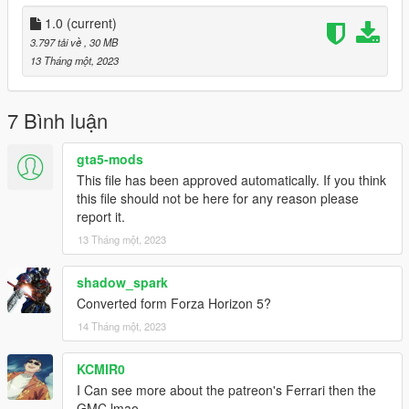
1.0
(current)
3.797 tải về
, 30 MB
13 Tháng một, 2023
7 Bình luận
gta5-mods
This file has been approved automatically. If you think
this file should not be here for any reason please
report it.
13 Tháng một, 2023
shadow_spark
Converted form Forza Horizon 5?
14 Tháng một, 2023
KCMIR0
I Can see more about the patreon's Ferrari then the
GMC lmao