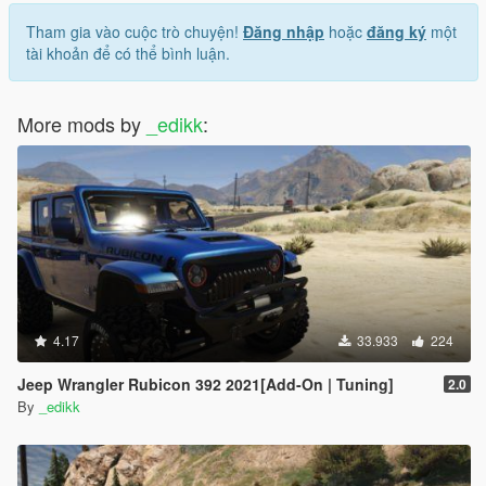
Tham gia vào cuộc trò chuyện!
Đăng nhập
hoặc
đăng ký
một
tài khoản để có thể bình luận.
More mods by
_edikk
:
4.17
33.933
224
Jeep Wrangler Rubicon 392 2021[Add-On | Tuning]
2.0
By
_edikk