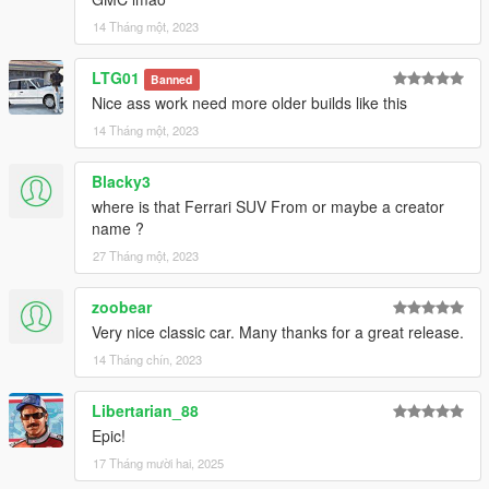
14 Tháng một, 2023
LTG01
Banned
Nice ass work need more older builds like this
14 Tháng một, 2023
Blacky3
where is that Ferrari SUV From or maybe a creator
name ?
27 Tháng một, 2023
zoobear
Very nice classic car. Many thanks for a great release.
14 Tháng chín, 2023
Libertarian_88
Epic!
17 Tháng mười hai, 2025