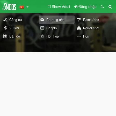
Show Adult
Đăng nhập
Công cụ
Phương tiện
Paint Jobs
Vũ khí
Scripts
Người chơi
Bản đồ
Hỗn hợp
Hơn