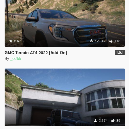
2.67
12.347
118
GMC Terrain AT4 2022 [Add-On]
1.0.1
By
_edikk
2.174
39