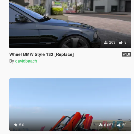
263
8
Wheel BMW Style 132 [Replace]
v1.0
By
davidbaach
5.0
6.657
60