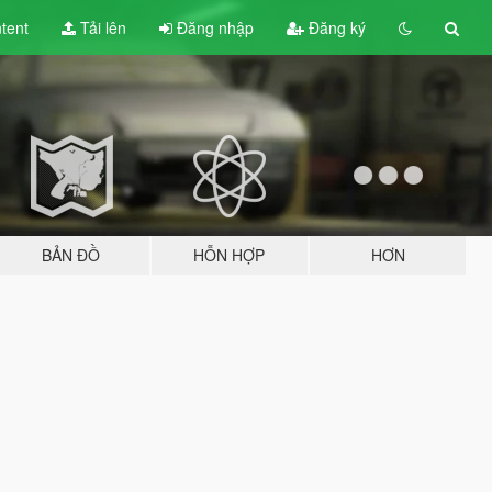
tent
Tải lên
Đăng nhập
Đăng ký
BẢN ĐỒ
HỖN HỢP
HƠN