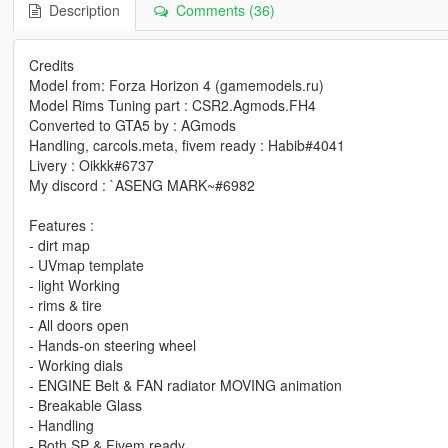
Description
Comments (36)
Credits
Model from: Forza Horizon 4 (gamemodels.ru)
Model Rims Tuning part : CSR2.Agmods.FH4
Converted to GTA5 by : AGmods
Handling, carcols.meta, fivem ready : Habib#4041
Livery : Oikkk#6737
My discord : `ASENG MARK~#6982
Features :
- dirt map
- UVmap template
- light Working
- rims & tire
- All doors open
- Hands-on steering wheel
- Working dials
- ENGINE Belt & FAN radiator MOVING animation
- Breakable Glass
- Handling
- Both SP & Fivem ready