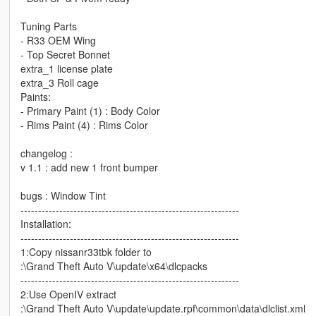
Tuning Parts
- R33 OEM Wing
- Top Secret Bonnet
extra_1 license plate
extra_3 Roll cage
Paints:
- Primary Paint (1) : Body Color
- Rims Paint (4) : Rims Color
changelog :
v 1.1 : add new 1 front bumper
bugs : Window Tint
--------------------------------------------------------------
Installation:
--------------------------------------------------------------
1:Copy nissanr33tbk folder to
:\Grand Theft Auto V\update\x64\dlcpacks
--------------------------------------------------------------
2:Use OpenIV extract
:\Grand Theft Auto V\update\update.rpf\common\data\dlclist.xml