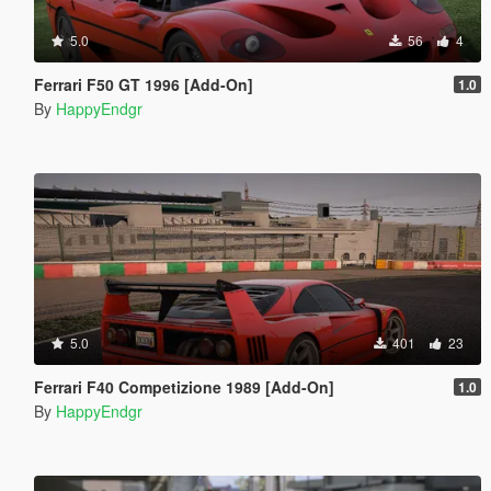
5.0
56
4
Ferrari F50 GT 1996 [Add-On]
1.0
By
HappyEndgr
5.0
401
23
Ferrari F40 Competizione 1989 [Add-On]
1.0
By
HappyEndgr