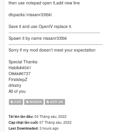
then use notepad open it,add new line
dlcpacks:\nissanr33tbk\
Save it and use OpenIV replace it.
--------------------------------------------------------------
Spawn it by name nissanr33tbk
----------------------------------------------------------------
Sorry if my mod doesn't meet your expectation
Special Thanks:
Habib#4041
Oikkk#6737
FirststepZ
drkstry
All of you
CAR
NISSAN
ADD-ON
03 Tháng sáu, 2022
Tải lên lần đầu:
07 Tháng sáu, 2022
Cập nhật lần cuối:
3 hours ago
Last Downloaded: