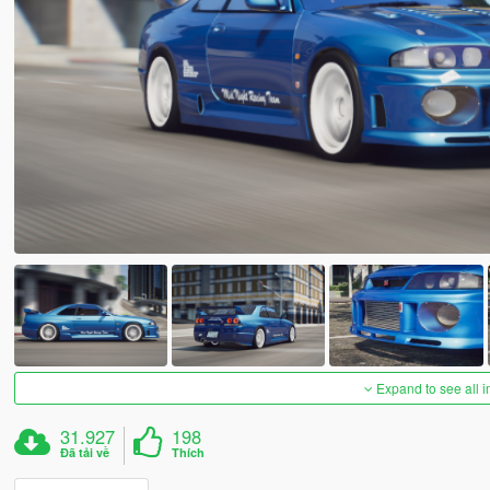
Expand to see all 
31.927
198
Đã tải về
Thích