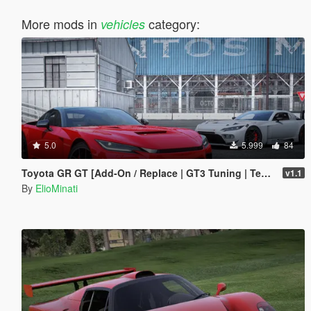
More mods in
category:
vehicles
5.0
5.999
84
Toyota GR GT [Add-On / Replace | GT3 Tuning | Template | LODS]
v1.1
By
ElioMinati