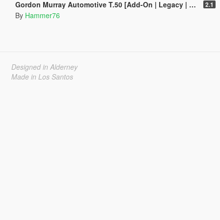
Gordon Murray Automotive T.50 [Add-On | Legacy | Enhanced]
2.1
By
Hammer76
Designed in Alderney
Made in Los Santos