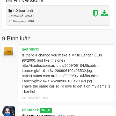
2004 Mitsubishi Lancer MR Evolution VIII
Версия 1.0
Заменяет "kuruma & kuruma2"
1.0
(current)
9.079 tải về
, 50 MB
Автор конверта и доработки для GTA 5: Ubludock.
31 Tháng tám, 2016
3д модель из Forza Motorsport 4, взята на сайте
gamemodels.ru
http://gamemodels.ru/files/file/905-2004-mitsubishi-lancer-mr-
9 Bình luận
evolution-viii/
Содержимое архива не менять.
jpetrillo13
Проверялась модель на лицензии GTAV
Is there a chance you make a Mitsu Lancer GLXi
98/2000, just like this one?
Установка:
http://i.autos.com.ar/fotos/2009/0610/Mitsubishi-
Lancer-glxi-16--16v-200906100423532.jpg
kuruma
http://i.autos.com.ar/fotos/2009/0610/Mitsubishi-
Файлы машины заменить по адресу:
Lancer-glxi-16--16v-200906100429348.jpg
update\x64\dlcpacks\patchday2ng\dlc.rpf\x64\levels\gta5\vehicl
I have the same car so I'd love to get it on my game :)
es.rpf\
Thanks!
01 Tháng chín, 2016
kuruma2
Файлы машины заменить по адресу:
update\x64\dlcpacks\mpheist\dlc.rpf\x64\levels\gta5\vehicles\m
Ubludock
Tác giả
pheistvehicles.rpf\
@jpetrillo13
ammm i dont know