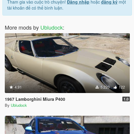
Tham gia vào cuộc trò chuyện!
Đăng nhập
hoặc
đăng ký
một
tài khoản để có thể bình luận.
More mods by
Ubludock
:
4.91
5.220
122
1967 Lamborghini Miura P400
1.0
By
Ubludock