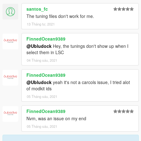
santos_fc
The tuning files don't work for me.
13 Tháng tư, 2021
FinnedOcean9389
@Ubludock
Hey, the tunings don't show up when I
select them in LSC
04 Tháng sáu, 2021
FinnedOcean9389
@Ubludock
yeah it's not a carcols issue, I tried alot
of modkit ids
05 Tháng sáu, 2021
FinnedOcean9389
Nvm, was an issue on my end
05 Tháng sáu, 2021