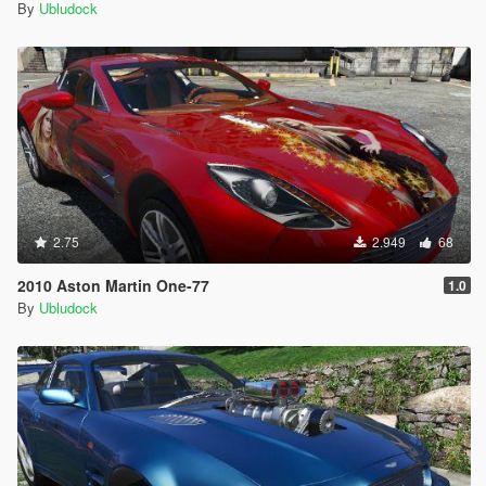
By
Ubludock
2.75
2.949
68
2010 Aston Martin One-77
1.0
By
Ubludock