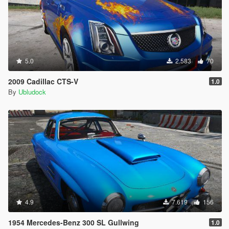
5.0
2.583
70
2009 Cadillac CTS-V
1.0
By
Ubludock
4.9
7.619
156
1954 Mercedes-Benz 300 SL Gullwing
1.0