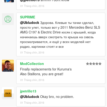
01 Tháng chín, 2016
tuning
SUPRIME
Place the tuning files in:
update\x64\dlcpacks\mpheist\dlc.rpf\x64\levels\mpheist\vehicle
@Ubludock
Здорова. Клевые ты тачки сделал,
mods\kuruma_mods.rpf\
просто улет, только вот у 2011 Mercedes-Benz SLS
Файлы тюнинга заменить по адресу:
AMG C197 & Electric Drive косяк с крышей, когда
update\x64\dlcpacks\mpheist\dlc.rpf\x64\levels\mpheist\vehicle
начинаешь вверх смотреть то крыша на сквозь
mods\kuruma_mods.rpf\
просматривается, и ещё у всех моделей нет
радио, картинки стоят и все
Или глянуть видос.
01 Tháng chín, 2016
ModCollection
Finally replacements for Kuruma's
Also Stallions, you are great!
01 Tháng chín, 2016
jpetrillo13
@Ubludock
Okay bro, no problem.
01 Tháng chín, 2016