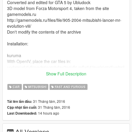
Converted and edited for GTA 5 by Ubludock
3D model from Forza Motorsport 4, taken from the site
gamemodels.ru
http://gamemodels.ru/files/file/905-2004-mitsubishi-lancer-mr-
evolution-viii/
Don't modify the contents of the archive
Installation:
kuruma
With OpenIV, place the car files in:
update\x64\dlcpacks\patchday2ng\dlc.rpf\x64\levels\gta5\vehicl
es.rpf\
Show Full Description
kuruma2
CAR
MITSUBISHI
FAST AND FURIOUS
With OpenIV, place the car files in:
update\x64\dlcpacks\mpheist\dlc.rpf\x64\levels\gta5\vehicles\m
31 Tháng tám, 2016
Tải lên lần đầu:
pheistvehicles.rpf\
31 Tháng tám, 2016
Cập nhật lần cuối:
14 hours ago
Last Downloaded:
See how to install the car in the game on video
== RU ==
All Versions