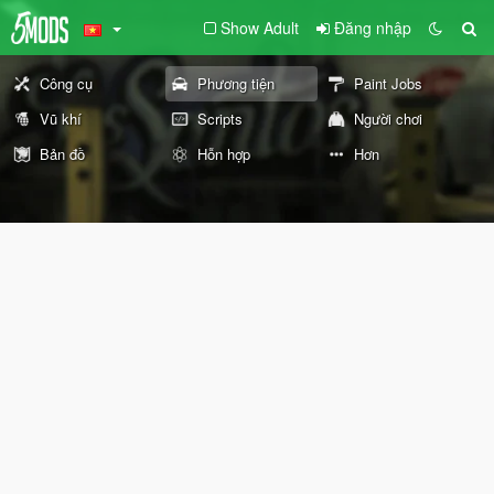
Show Adult
Đăng nhập
Công cụ
Phương tiện
Paint Jobs
Vũ khí
Scripts
Người chơi
Bản đồ
Hỗn hợp
Hơn