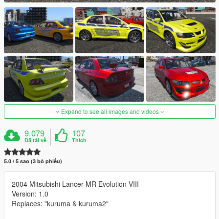
Expand to see all images and videos
9.079
107
Đã tải về
Thích
5.0 / 5 sao (3 bỏ phiếu)
2004 Mitsubishi Lancer MR Evolution VIII
Version: 1.0
Replaces: "kuruma & kuruma2"