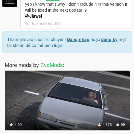
yep i know that's why i didn't include it in this version it
will be fixed in the next update 🌹
@Jiawei
10 Tháng mười hai, 2022
Tham gia vào cuộc trò chuyện!
Đăng nhập
hoặc
đăng ký
một
tài khoản để có thể bình luận.
More mods by
EvoMods
:
4.69
4.876
99