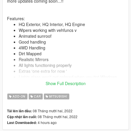
more updates coming soon...!!
Features:
HQ Exterior, HQ Interior, HQ Engine
Wipers working with vehfuncs v
Animated sunroof
Good handling
4WD Handling
Dirt Mapped
Realistic Mirrors
All lights functioning properly
Extras 'one extra for now '
Lights glass won't get colored when you tint Windows
Tintable Glass
Show Full Description
Custom
.[COL]
Hands on steering
ADD-ON
CAR
MITSUBISHI
Good scale compared to original cars
Breakable windshield
08 Tháng mười hai, 2022
Tải lên lần đầu:
paint 1 = chassis
08 Tháng mười hai, 2022
Cập nhật lần cuối:
paint 2 = rims
4 hours ago
Last Downloaded:
Add-On Vehicle Spawner support