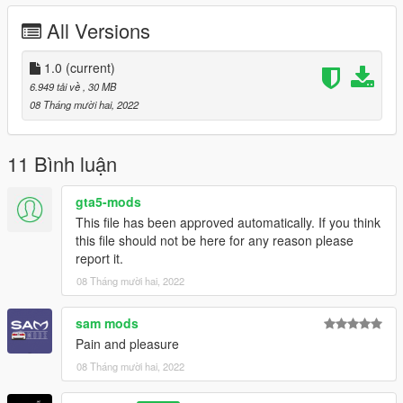
--------------------------------------------------------------------------------
All Versions
--
Spawn Name:
1.0
(current)
glx
6.949 tải về
, 30 MB
08 Tháng mười hai, 2022
--------------------------------------------------------------------------------
--
Models Sources:
11 Bình luận
Forza Horizon
gamemodels ru
gta5-mods
EvoMods
This file has been approved automatically. If you think
Sam Mods
this file should not be here for any reason please
3Dwarehouse
report it.
Project Cars
08 Tháng mười hai, 2022
--------------------------------------------------------------------------------
sam mods
--
Pain and pleasure
Installation in readme
--------------------------------------------------------------------------------
08 Tháng mười hai, 2022
--
Credits: