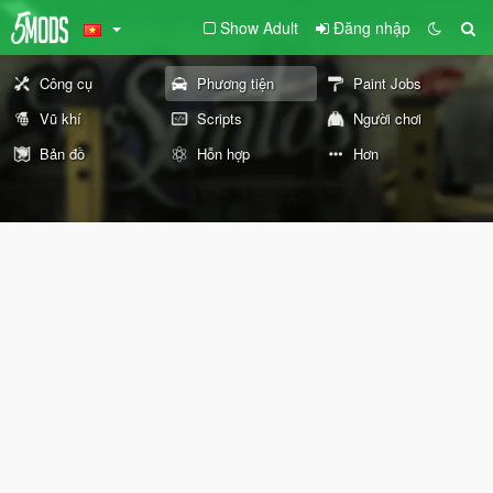
Show Adult
Đăng nhập
Công cụ
Phương tiện
Paint Jobs
Vũ khí
Scripts
Người chơi
Bản đồ
Hỗn hợp
Hơn