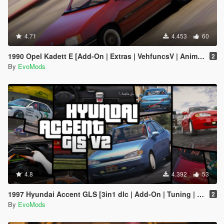
4.71
4.453
60
1990 Opel Kadett E [Add-On | Extras | VehfuncsV | Animated]
2
By
EvoMods
4.8
4.392
53
1997 Hyundai Accent GLS [3in1 dlc | Add-On | Tuning | Template]
2
By
EvoMods