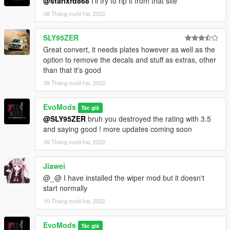
@starlxrd868
I'll try to rip it from that site
08 Tháng mười hai, 2022
SLY95ZER
Great convert, it needs plates however as well as the
option to remove the decals and stuff as extras, other
than that it's good
09 Tháng mười hai, 2022
EvoMods
Tác giả
@SLY95ZER
bruh you destroyed the rating with 3.5
and saying good ! more updates coming soon
09 Tháng mười hai, 2022
Jiawei
@_@ I have installed the wiper mod but it doesn't
start normally
10 Tháng mười hai, 2022
EvoMods
Tác giả