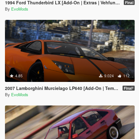
1994 Ford Thunderbird LX [Add-On | Extras | Vehfuncs V | Animated]
Final
By
EvoMods
4.85
9.024
112
2007 Lamborghini Murcielago LP640 [Add-On | Template | VehFuncs V]
Final²
By
EvoMods