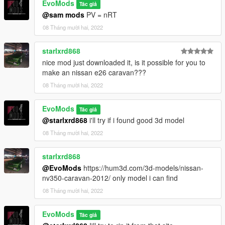
EvoMods
Tác giả
EvoMods
@sam mods
PV = nRT
AND EVERY SINGLE PERSON WHO
08 Tháng mười hai, 2022
SUPPORTED\HELPED ME
starlxrd868
--------------------------------------------------------------------------------
nice mod just downloaded it, is it possible for you to
--
make an nissan e26 caravan???
Support me:
- PayPal
08 Tháng mười hai, 2022
EvoMods
Tác giả
@starlxrd868
i'll try if i found good 3d model
08 Tháng mười hai, 2022
starlxrd868
@EvoMods
https://hum3d.com/3d-models/nissan-
nv350-caravan-2012/ only model i can find
08 Tháng mười hai, 2022
EvoMods
Tác giả