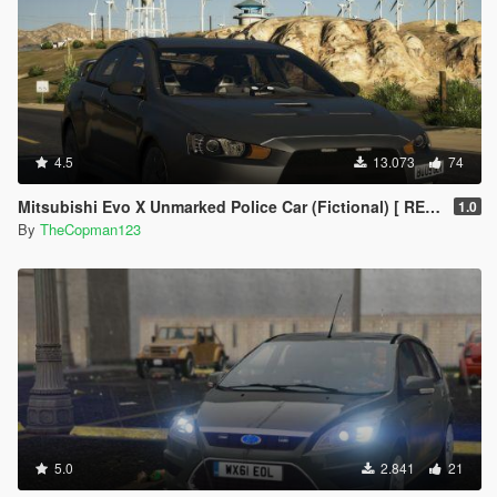
4.5
13.073
74
Mitsubishi Evo X Unmarked Police Car (Fictional) [ REPLACE | ELS ]
1.0
By
TheCopman123
5.0
2.841
21