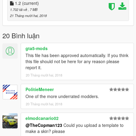
1.2
(current)
1.702 tải về
, 7 MB
21 Tháng mười hai, 2018
20 Bình luận
gta5-mods
This file has been approved automatically. If you think
this file should not be here for any reason please
report it.
20 Tháng mười hai, 2018
PolitieMeneer
One of the more underrated modders.
20 Tháng mười hai, 2018
elmodcanario02
@TheCopman123
Could you upload a template to
make a skin? please