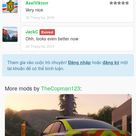
AxelViktorr
Very nice
20 Tháng hai, 2019
JackC
Banned
Ohh, looks even better now
20 Tháng hai, 2019
Tham gia vào cuộc trò chuyện!
Đăng nhập
hoặc
đăng ký
một
tài khoản để có thể bình luận.
More mods by
TheCopman123
: