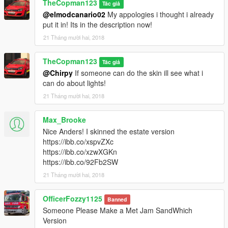
TheCopman123
Tác giả
@elmodcanario02
My appologies i thought i already
put it in! Its in the description now!
21 Tháng mười hai, 2018
TheCopman123
Tác giả
@Chirpy
If someone can do the skin ill see what i
can do about lights!
21 Tháng mười hai, 2018
Max_Brooke
Nice Anders! I skinned the estate version
https://ibb.co/xspvZXc
https://ibb.co/xzwXGKn
https://ibb.co/92Fb2SW
21 Tháng mười hai, 2018
OfficerFozzy1125
Banned
Someone Please Make a Met Jam SandWhich
Version