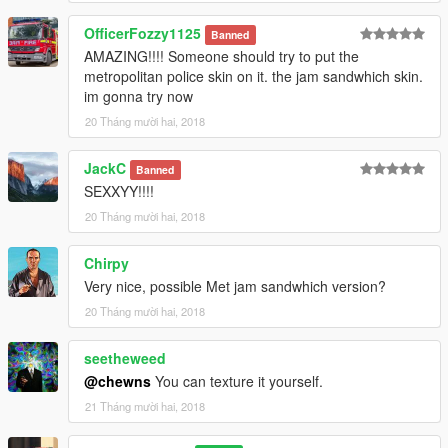
OfficerFozzy1125
Banned
AMAZING!!!! Someone should try to put the
metropolitan police skin on it. the jam sandwhich skin.
im gonna try now
20 Tháng mười hai, 2018
JackC
Banned
SEXXYY!!!!
20 Tháng mười hai, 2018
Chirpy
Very nice, possible Met jam sandwhich version?
20 Tháng mười hai, 2018
seetheweed
@chewns
You can texture it yourself.
21 Tháng mười hai, 2018