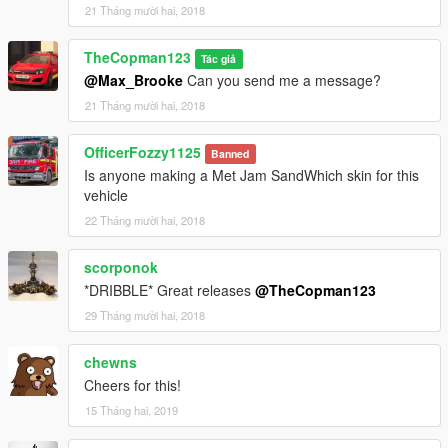
21 Tháng mười hai, 2018
TheCopman123
Tác giả
@Max_Brooke
Can you send me a message?
21 Tháng mười hai, 2018
OfficerFozzy1125
Banned
Is anyone making a Met Jam SandWhich skin for this
vehicle
22 Tháng mười hai, 2018
scorponok
*DRIBBLE* Great releases
@TheCopman123
29 Tháng mười hai, 2018
chewns
Cheers for this!
15 Tháng hai, 2019