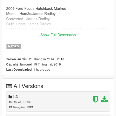
2009 Ford Focus Hatchback Marked
Model : Hum3d/James Radley
Converted : James Radley
Grille Lights: James Radley
Lightbar: SA - Emergency112 & TheCopman123 Converted to
GTAV: TheCopman123
Show Full Description
ELS Mapping: James Radley ions mapped to this lightbar by
TheCopman123
FORD
Skin: TheCopman123
Antenna: Raptor2000
20 Tháng mười hai, 2018
Tải lên lần đầu:
Small Fixes: TheCopman123
19 Tháng hai, 2019
Cập nhật lần cuối:
1 hours ago
Last Downloaded:
All Versions
1.3
159 tải về
, 10 MB
19 Tháng hai, 2019