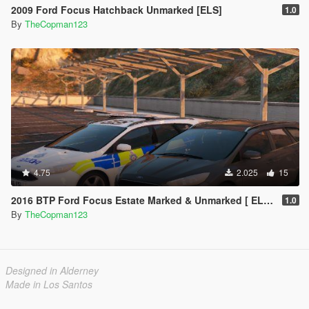
2009 Ford Focus Hatchback Unmarked [ELS]
1.0
By
TheCopman123
4.75
2.025
15
2016 BTP Ford Focus Estate Marked & Unmarked [ ELS | REPLACE ]
1.0
By
TheCopman123
Designed in Alderney
Made in Los Santos