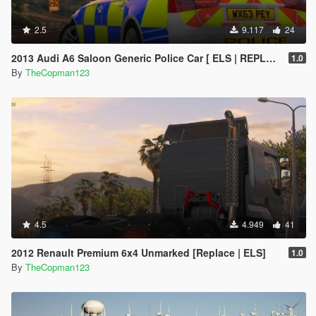
2.5
9.117
24
2013 Audi A6 Saloon Generic Police Car [ ELS | REPLACE ]
1.0
By
TheCopman123
4.5
4.949
41
2012 Renault Premium 6x4 Unmarked [Replace | ELS]
1.0
By
TheCopman123