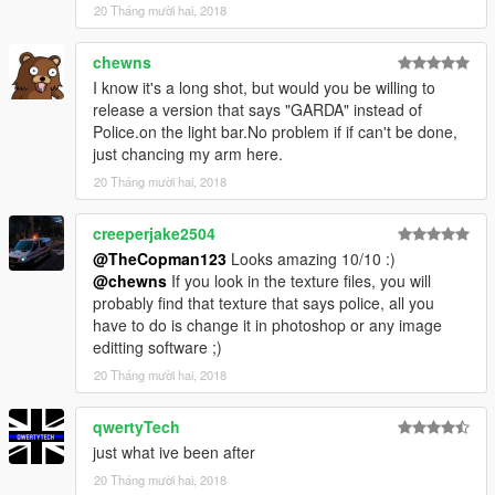
20 Tháng mười hai, 2018
chewns
I know it's a long shot, but would you be willing to
release a version that says "GARDA" instead of
Police.on the light bar.No problem if if can't be done,
just chancing my arm here.
20 Tháng mười hai, 2018
creeperjake2504
@TheCopman123
Looks amazing 10/10 :)
@chewns
If you look in the texture files, you will
probably find that texture that says police, all you
have to do is change it in photoshop or any image
editting software ;)
20 Tháng mười hai, 2018
qwertyTech
just what ive been after
20 Tháng mười hai, 2018