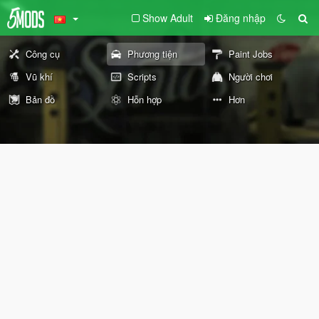
Show Adult
Đăng nhập
Công cụ
Phương tiện
Paint Jobs
Vũ khí
Scripts
Người chơi
Bản đồ
Hỗn hợp
Hơn