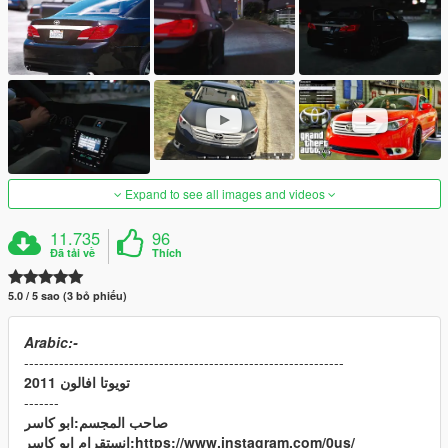
Expand to see all images and videos
11.735
96
Đã tải về
Thích
5.0 / 5 sao (3 bỏ phiếu)
Arabic:-
----------------------------------------------------------------
تويوتا افالون 2011
-------
صاحب المجسم:ابو كاسر
انستقرام ابو كاسر:https://www.instagram.com/0us/