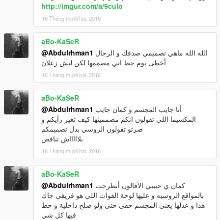
http://imgur.com/a/9culo
16 Tháng mười hai, 2016
aBo-KaSeR
@Abdulrhman1
الله الله ماهي تصميمي صدقك و الرجال
أخطى يوم حط اني مصممها لكن ليش زعلان
16 Tháng mười hai, 2016
aBo-KaSeR
@Abdulrhman1
أنا جايب المجسم و كمان جايب
المكسيما اللي تقولون انكم مصممينها كيف تغير رأيكم و
صرتو تقولون الروسي بدل تصميمكم
بلاااااش تناقض
16 Tháng mười hai, 2016
aBo-KaSeR
@Abdulrhman1
كمان ي حبيبي الأفالون أنطرحت
بالمواقع الروسيه و عليها لوحة القوات اللي هو فريقي جاك
هذا و عدلها يعني المجسم حقي حتى ولو صلح داخلية و حط
فيها كل شي