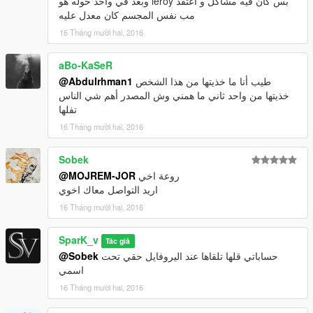
وبعد في واحد حوله هو leroy بس كان فيه مشاكل و اعتقد
مب نفس المجسم كان معدل عليه
16 Tháng mười hai, 2016
aBo-KaSeR
@Abdulrhman1
طيب أنا ما خذيتها من هذا الشخص
خذيتها من واحد ثاني ما همني وش المصدر أهم شي الناس
تفلها
16 Tháng mười hai, 2016
Sobek
@MOJREM-JOR
روعة اخي
اريد التواصل معاك اخوي
16 Tháng mười hai, 2016
SparK_v
Tác giả
@Sobek
حساباتي قلها تلقاها عند اليروفايل حقي تحت
اسمي
16 Tháng mười hai, 2016