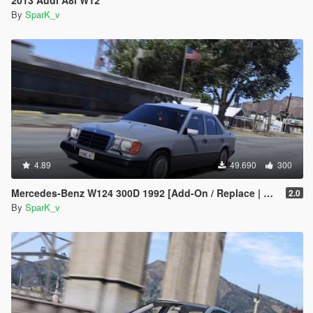
2013 Audi A8l W12
By
SparK_v
4.89
49.690
300
Mercedes-Benz W124 300D 1992 [Add-On / Replace | Animated | LODs | Extras]
2.0
By
SparK_v