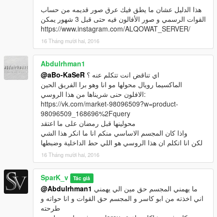
هذا الدليل عشان ما يطق فيك عرق صور قديمه من حساب
القوات الرسمي و صور الأفالون فيه حتى قبل 3 شهور يمكن
https://www.instagram.com/ALQOWAT_SERVER/
16 Tháng mười hai, 2016
Abdulrhman1
@aBo-KaSeR
اي تناقض انت تتكلم عنه ؟
الماكسيما رويال محولها مو انا وهو برا الفريق الحين
الافلون حنى شريناها من هذا الروسي:
https://vk.com/market-98096509?w=product-
98096509_168696%2Fquery
محولينها قبل رمضان على ما اعتقد
واذا كان المجسم الاساسي منكم انا ما انكر هذا الشي
لكن انا اتكلم ان هذا الروسي هو اللي حط الداخلية وضبطها
16 Tháng mười hai, 2016
SparK_v
Tác giả
@Abdulrhman1
ما يهمني المجسم حق مين الي يهمني
اني اخذته من ابو كاسر و المجسم حق القوات و انا حواته و
طرحته