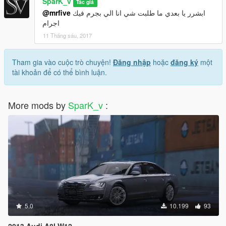
SparK_v
Tác giả
@mrfive
ابشرر يا بعدي ما طلبت شي انا الي بجرم فيك
اجرام
11 Tháng sáu, 2017
Tham gia vào cuộc trò chuyện!
Đăng nhập
hoặc
đăng ký
một
tài khoản để có thể bình luận.
More mods by
SparK_v
:
5.0
10.199
93