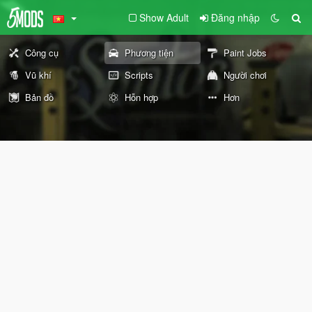
Show Adult
Đăng nhập
Công cụ
Phương tiện
Paint Jobs
Vũ khí
Scripts
Người chơi
Bản đồ
Hỗn hợp
Hơn