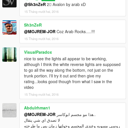
@Sh3nZeR
2 ِAvalon by arab xD
15 Tháng mười hai, 2016
Sh3nZeR
@MOJREM-JOR
Coz Arab Rocks.....!!!
15 Tháng mười hai, 2016
VisualParadox
nice to see the lights all appear to be working,
although I think the white reverse lights are supposed
to go all the way along the bottom, not just on the
trunk portion. I'll try it out and then give my
rating...looks good though from what I saw in the
video
15 Tháng mười hai, 2016
Abdulrhman1
@MOJREM-JOR
هذا مو مجسم ابوكاسر..
لا تصدق اي شي ينقال
روسي مسويه وعندي المجسم وحولتها زمان بس ما طرحته