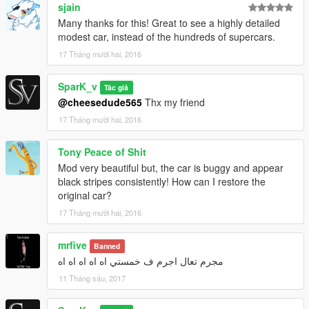
sjain
Many thanks for this! Great to see a highly detailed
modest car, instead of the hundreds of supercars.
17 Tháng mười hai, 2016
SparK_v
Tác giả
@cheesedude565
Thx my friend
17 Tháng mười hai, 2016
Tony Peace of Shit
Mod very beautiful but, the car is buggy and appear
black stripes consistently! How can I restore the
original car?
17 Tháng mười hai, 2016
mrfive
Banned
مجرم تعال اجرم ف خمستي اه اه اه اه اه
11 Tháng sáu, 2017