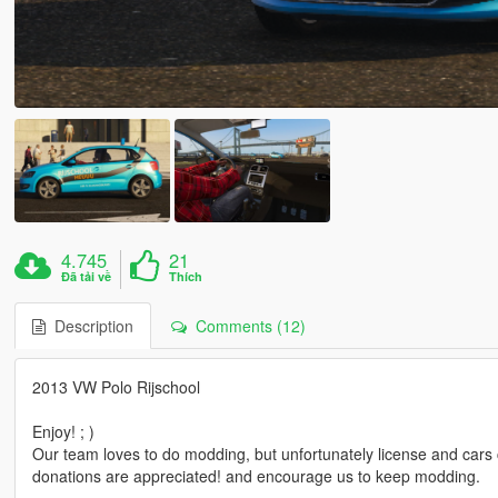
4.745
21
Đã tải về
Thích
Description
Comments (12)
2013 VW Polo Rijschool
Enjoy! ; )
Our team loves to do modding, but unfortunately license and cars c
donations are appreciated! and encourage us to keep modding.