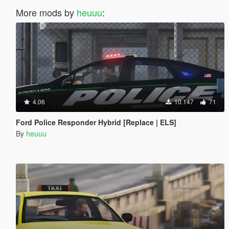
More mods by
heuuu
:
4.06
10.147
71
Ford Police Responder Hybrid [Replace | ELS]
By
heuuu