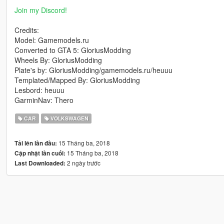
Join my Discord!
Credits:
Model: Gamemodels.ru
Converted to GTA 5: GloriusModding
Wheels By: GloriusModding
Plate's by: GloriusModding/gamemodels.ru/heuuu
Templated/Mapped By: GloriusModding
Lesbord: heuuu
GarminNav: Thero
CAR
VOLKSWAGEN
15 Tháng ba, 2018
Tải lên lần đầu:
15 Tháng ba, 2018
Cập nhật lần cuối:
2 ngày trước
Last Downloaded: