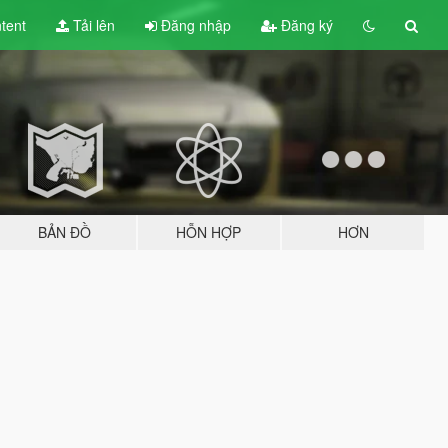
tent
Tải lên
Đăng nhập
Đăng ký
BẢN ĐỒ
HỖN HỢP
HƠN