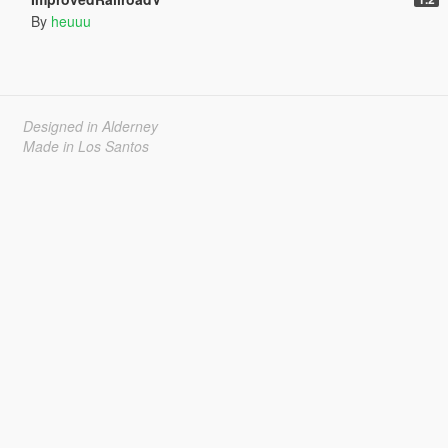
By
heuuu
Designed in Alderney
Made in Los Santos