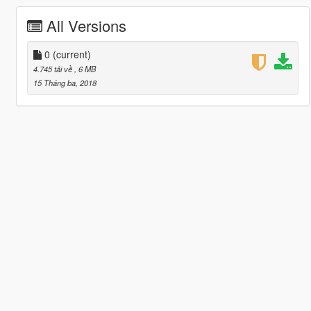
All Versions
0
(current)
4.745 tải về
, 6 MB
15 Tháng ba, 2018