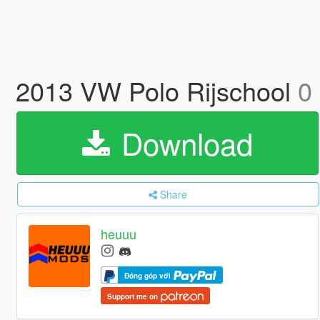
2013 VW Polo Rijschool
0
Download
Share
heuuu
Đóng góp với
Support me on