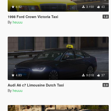
4.92
3.150
43
1998 Ford Crown Victoria Taxi
1.0
By
heuuu
4.83
9.018
37
Audi A6 c7 Limousine Dutch Taxi
2.0
By
heuuu