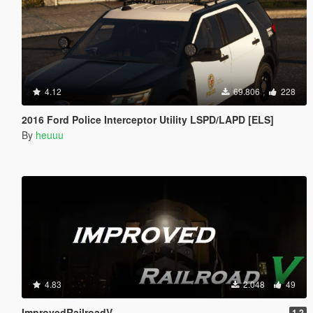
4.12
69.806
228
2016 Ford Police Interceptor Utility LSPD/LAPD [ELS]
By
heuuu
4.83
2.048
49
ImprovedRailroadV
1.2