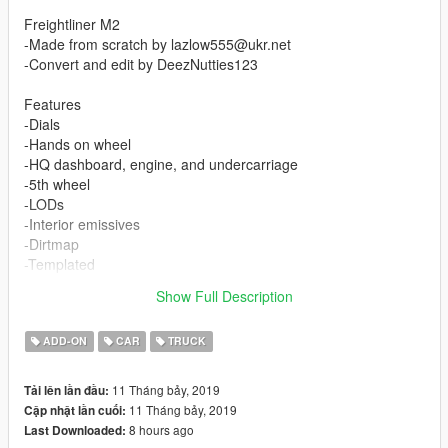
Freightliner M2
-Made from scratch by lazlow555@ukr.net
-Convert and edit by DeezNutties123
Features
-Dials
-Hands on wheel
-HQ dashboard, engine, and undercarriage
-5th wheel
-LODs
-Interior emissives
-Dirtmap
-Templated
-Breakable windows
Show Full Description
-Correct collision
ADD-ON
CAR
TRUCK
11 Tháng bảy, 2019
Tải lên lần đầu:
11 Tháng bảy, 2019
Cập nhật lần cuối:
8 hours ago
Last Downloaded: