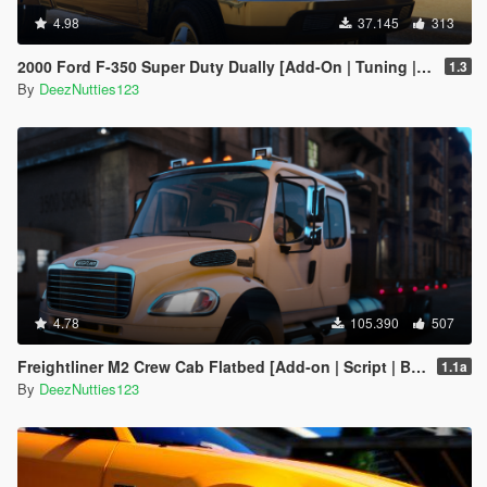
4.98
37.145
313
2000 Ford F-350 Super Duty Dually [Add-On | Tuning | LODs | Template | Unlocked]
1.3
By
DeezNutties123
4.78
105.390
507
Freightliner M2 Crew Cab Flatbed [Add-on | Script | BETA]
1.1a
By
DeezNutties123