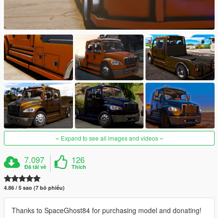
Expand to see all images and videos
7.097
126
Đã tải về
Thích
4.86 / 5 sao (7 bỏ phiếu)
Thanks to SpaceGhost84 for purchasing model and donating!