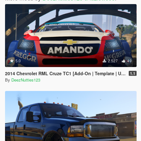
5.0
2.527
49
2014 Chevrolet RML Cruze TC1 [Add-On | Template | Unlocked]
1.1
By
DeezNutties123