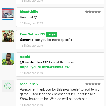
12 Tháng bảy, 2019
bloodykills
Beautiful 😎
12 Tháng bảy, 2019
DeezNutties123
Tác giả
@mortid
can you be more specific
12 Tháng bảy, 2019
mortid
@DeezNutties123
look at the glass:
https://youtu.be/b3PShmfs_xQ
12 Tháng bảy, 2019
acepilot2k7
Awesome, thank you for this new hauler to add to my
game. Used it on the enclosed trailer, Pj trailer and
Show hauler trailer. Worked well on each one.
13 Tháng bảy, 2019