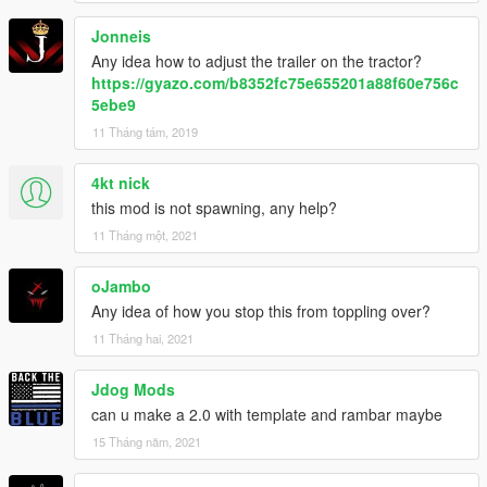
Jonneis
Any idea how to adjust the trailer on the tractor?
https://gyazo.com/b8352fc75e655201a88f60e756c
5ebe9
11 Tháng tám, 2019
4kt nick
this mod is not spawning, any help?
11 Tháng một, 2021
oJambo
Any idea of how you stop this from toppling over?
11 Tháng hai, 2021
Jdog Mods
can u make a 2.0 with template and rambar maybe
15 Tháng năm, 2021