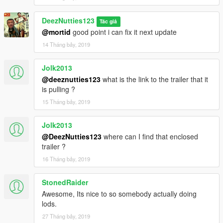
DeezNutties123
Tác giả
@mortid
good point i can fix it next update
14 Tháng bảy, 2019
Jolk2013
@deeznutties123
what is the link to the trailer that it
is pulling ?
15 Tháng bảy, 2019
Jolk2013
@DeezNutties123
where can I find that enclosed
trailer ?
16 Tháng bảy, 2019
StonedRaider
Awesome, Its nice to so somebody actually doing
lods.
27 Tháng bảy, 2019