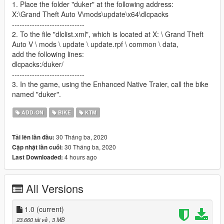
1. Place the folder "duker" at the following address:
X:\Grand Theft Auto V\mods\update\x64\dlcpacks
-----------------------------
2. To the file "dlclist.xml", which is located at X: \ Grand Theft
Auto V \ mods \ update \ update.rpf \ common \ data,
add the following lines:
dlcpacks:/duker/
-----------------------------
3. In the game, using the Enhanced Native Traier, call the bike
named "duker".
ADD-ON
BIKE
KTM
30 Tháng ba, 2020
Tải lên lần đầu:
30 Tháng ba, 2020
Cập nhật lần cuối:
4 hours ago
Last Downloaded:
All Versions
1.0
(current)
23.660 tải về
, 3 MB