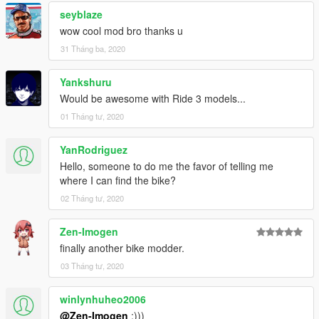
seyblaze
wow cool mod bro thanks u
31 Tháng ba, 2020
Yankshuru
Would be awesome with Ride 3 models...
01 Tháng tư, 2020
YanRodriguez
Hello, someone to do me the favor of telling me
where I can find the bike?
02 Tháng tư, 2020
Zen-Imogen
finally another bike modder.
03 Tháng tư, 2020
winlynhuheo2006
@Zen-Imogen
:)))