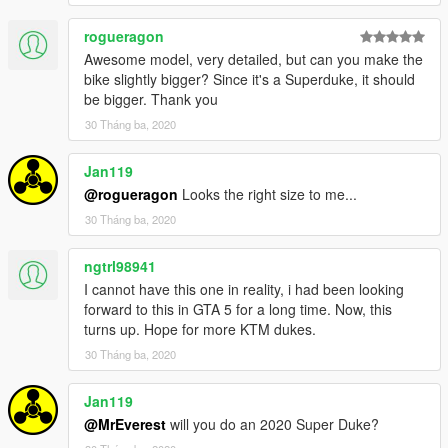
rogueragon
Awesome model, very detailed, but can you make the
bike slightly bigger? Since it's a Superduke, it should
be bigger. Thank you
30 Tháng ba, 2020
Jan119
@rogueragon
Looks the right size to me...
30 Tháng ba, 2020
ngtrl98941
I cannot have this one in reality, i had been looking
forward to this in GTA 5 for a long time. Now, this
turns up. Hope for more KTM dukes.
30 Tháng ba, 2020
Jan119
@MrEverest
will you do an 2020 Super Duke?