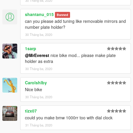
30 Tháng ba, 2020
shantanu_015
Banned
can you please add tuning like removable mirrors and
number plate holder?
30 Tháng ba, 2020
1sarp
@MrEverest
nice bike mod... please make plate
holder as extra
30 Tháng ba, 2020
Carolshlby
Nice bike
30 Tháng ba, 2020
tizx07
could you make bmw 1000rr too with dial clock
31 Tháng ba, 2020