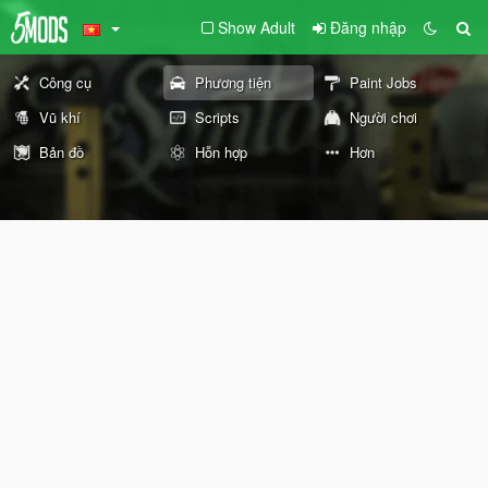
Show Adult
Đăng nhập
Công cụ
Phương tiện
Paint Jobs
Vũ khí
Scripts
Người chơi
Bản đồ
Hỗn hợp
Hơn