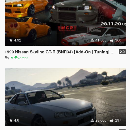
4.92
41.505
360
1999 Nissan Skyline GT-R (BNR34) [Add-On | Tuning| Animated | Liveries]
2.0
By
MrEverest
4.6
23.660
297