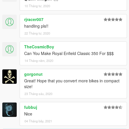
10 Tháng tư, 2020
rjracer007
handling pls!!
22 Tháng tư, 2020
TheCosmicBoy
Can You Make Royal Enfield Classic 350 For $$$
14 Tháng năm, 2020
gorgonut
Great! Hope that you convert more bikes in compact
size!
23 Tháng sáu, 2020
fubbuj
Nice
04 Tháng bảy, 2021