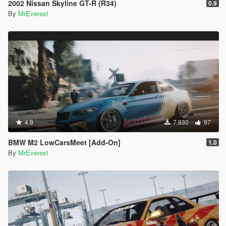
2002 Nissan Skyline GT-R (R34)
0.9
By
MrEverest
4.9
7.930
97
BMW M2 LowCarsMeet [Add-On]
1.0
By
MrEverest