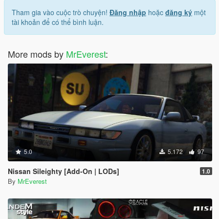
Tham gia vào cuộc trò chuyện!
Đăng nhập
hoặc
đăng ký
một
tài khoản để có thể bình luận.
More mods by
MrEverest
:
5.0
5.172
97
Nissan Sileighty [Add-On | LODs]
1.0
By
MrEverest