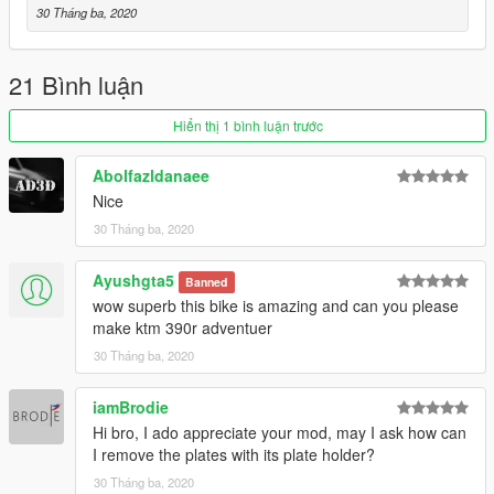
30 Tháng ba, 2020
21 Bình luận
Hiển thị 1 bình luận trước
Abolfazldanaee
Nice
30 Tháng ba, 2020
Ayushgta5
Banned
wow superb this bike is amazing and can you please
make ktm 390r adventuer
30 Tháng ba, 2020
iamBrodie
Hi bro, I ado appreciate your mod, may I ask how can
I remove the plates with its plate holder?
30 Tháng ba, 2020