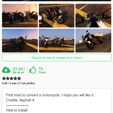
Expand to see all images and videos
23.661
76
Đã tải về
Thích
4.95 / 5 sao (11 bỏ phiếu)
First tried to convert a motorcycle. I hope you will like it.
Credits: Asphalt 8
===========
How to install: